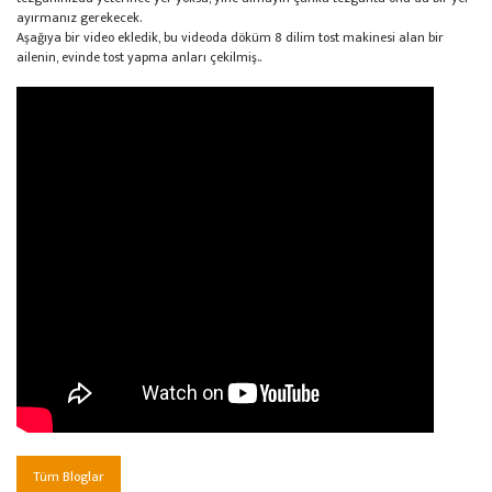
ayırmanız gerekecek.
Aşağıya bir video ekledik, bu videoda döküm 8 dilim tost makinesi alan bir
ailenin, evinde tost yapma anları çekilmiş..
Tüm Bloglar