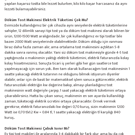
yapılan kaşarsız tostta bile lezzet bulurken, kilo kilo kaşar harcasanız da aynı
lezzeti bulamayabilirsiniz.
Döküm Tost Makinesi Elektrik Tüketimi Çok Mu?
Evimizde kullandığımız bir çok cihazla aynı seviyelerde elektrik tüketimlerine
sahipler, 12 dilimlik sanayi tipi tost ya da döküm tost makinesi olarak bilinen bir
ürün, 1200-1500 Watt aralığındadır, bir çok kullandığımız ev tipi tostlar bile
bazen 2000 Watt seviyelerinde olabilmektedir. Döküm olduğu için ısınması
biraz daha fazla zaman alır, ama ortalama tost makinesini açtıktan 5-8
dakika sonra ısınmış olacaktır. Yani siz döküm tost makinesiyle günde 4-5 tost
yaptığınızda o makinenin yaktığı elektrik tüketimini, elektrik faturanızda kolay
kolay hissetmezsiniz. Sonuçta ticari iş yerleri gibi her gün saatlerce tost
yapılmayacağı için sorun yok.. Ben tam olarak kullanacağım tost makinesinin 1
saatte yakacağı elektrik tutarının ne olduğunu bilmek istiyorum diyenler
olabilir, onlar için de basit bir matematiksel işlem sonuca götürecektir, elektrik
faturanızdaki elektriğin kw değerine bakıp, almayı planladığınız tost
makinesinin watt değeriyle çarpıp, 1 saat yakacağı elektrik tüketimini ortaya
çıkarabilirsiniz. Hatta bu çıkan sonuç, makinenin en son ayarda kullanıldığı
zaman, tüketeceği elektrik ücretini ortaya çıkaracaktır. Örnek vermek
gerekirse, elektrik faturanızdaki kw değeri 0,70 kuruş, sizin makinenin 1200
Watt ise 0,70 tlx1.2 Kw = 0.84 tl, 1 saatte yakacağı elektriğin tl karşılığı 840
kuruş..
Döküm Tost Makinesi Çabuk Isınır Mı?
Ev tipi tost makileri ile aralarında 3-4 dakikalık bir fark olur, ama bu da çok