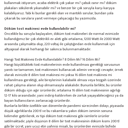
kullanmak istiyorum, acaba elektrik çok yakar mı? çabuk ısınır mı? döküm
plakaları sökülerek yıkanabilir mi? ve benzer bir çok soruyla karşı karşıya
kalabiliyoruz. Tabi ki bunlar gerekli olan ve mantıklı sorular, bundan yola
çıkarak bu sorulara yanıt vermeye çalışacağız bu yazımızda.
Döküm tost makinesi evde kullanılabilir mi?
Öncelikle bu soruyla başlayalım, döküm tost makineleri de normal evimizde
kullandığımız bir çok elektrikli ev aleti gibi ortalama, 1200 Watt ile 2000 Watt
arasında çalışmakta olup, 220 voltaj ile çalıştığından evde kullanmak için
altyapısal olarak herhangi bir sakınca bulunmamaktadır.
Hangi Tost Makinesi Evde Kullanılabilir? 8 Dilim Mi? 16 Dilim Mi?
Hangi büyüklükteki tost makinelerinin evde kullanılması gerektiği sorusunun
yanıtı ise tamamen, tost makinesini kullanacak ailenin vereceği cevaptır, örnek
olarak evinizde 8 dilim tost makinesi mi yoksa 16 dilim tost makinesi mi
kullanılması gerektiği, aile bireylerinin kalabalık olması veya tezgah üzerinde
rahat çalışma alanın olup olmamasıyla alakalıdır. Bununla birlikte, bu ürünler
döküm olduğu için ağır ürünlerdir, ortalama 16 dilim tost makinesinin ağırlığı
12-17 kilo arasındadır, yani indirip kaldırırken de zorluk yaşayabileceğiniz ya da
bayan kullanıcıların zorlanacağı ürünlerdir.
Bunlarla birlikte özellikle son dönemlerde pandemi sürecinden dolayı, piyasada
düşük ağırlıklarda 200 tl ve bu rakamlara yakın döküm isminin sonuna
kelimeler getirilerek, ev tipi döküm tost makinesi gibi isimlerle ürünler
satılmaktadır, şöyle düşünün 8 dilim bir tost makinesinin döküm kısmı 200 tl
gibi bir ücret, yani ucuz etin yahnisi misali, bu ürünlerden evinizde büfede