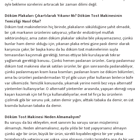
öyle bekleme sürelerini artıracak bir zaman dilimi değil.
Döküm Plakaları Çıkartılarak Yıkanır Mı? Döküm Tost Makinesinin
Temizliği Nasıl Olur?
Döküm tost makinelerinin hiç birinde, plakaların söküldüğüne şahit olmadık,
bir çok markanın ürünlerini satıyoruz, yıllardır endüstriyel mutfak
sektöründeyiz, ama zaten döküm plakalar sökülse bile yıkayamazsınız, çünkü
bunlar ham demir olduğu için, yıkanan plaka ertesi güne paslı demir olarak
karşınıza çakır, bir başka konu da bu döküm tost makinelerinin suyla
temasından kaçınmak gerektiği, temas ettiyse bile kurulayarak tekrar
yağlamak gerektiği konusu.. Çünkü hemen paslanan ürünler.. Garip paslanmaz
döküm tost makinesi olarak satılan ürünler, bir gün sonrasında paslanabiliyor,
çünkü paslanmayan kısım kasa kısımları, paslanan kısım ise döküm bölümleri,
ama bu ürünleri paslandırmadan 10 yıl gibi uzun yıllar kullanan binlerce büfe
var ülkemizde. Temizlik konusunda, yıkamak yerine nemli bez veya alternatif
yöntemleri kullanıyorlar. O alternatif yöntemler arasında, yapışan ekmeği veya
kaşarı kazımak için tel fırça kullanabiliyorlar, evet tel fırça bu ürünlerin
çizilmek gibi bir sorunu yok, zaten demir yığını, alttaki tabaka da demir, en üst
kısımda bulunan tabaka da demir.
Döküm Tost Makinesi Neden Almamalıyım?
Bu soruyu da biz ekleyelim, evet sanırım bu soruyu soran müşterimiz
olmamıştı.. Neden almamalısınız, ayda yılda bir tost yapıyorsanız almayın
çünkü ağır bir ürün, büyük bir ürün, sürekli koyabileceğiniz bir yer yoksa
tezgahınızda yeterince yer yoksa, yine almayın çünkü tezgahta ona da bir yer