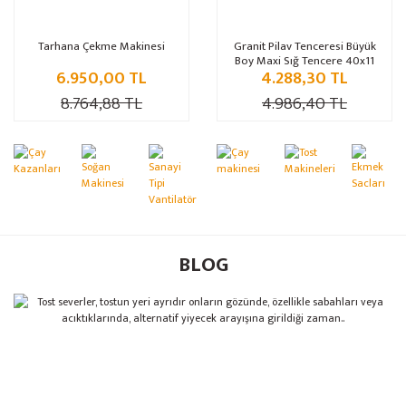
Tarhana Çekme Makinesi
Granit Pilav Tenceresi Büyük
Boy Maxi Sığ Tencere 40x11
6.950,00 TL
4.288,30 TL
cm
8.764,88 TL
4.986,40 TL
BLOG