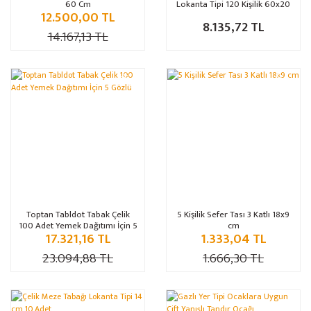
60 Cm
Lokanta Tipi 120 Kişilik 60x20
12.500,00 TL
cm
8.135,72 TL
14.167,13 TL
%20
%25
Toptan Tabldot Tabak Çelik
5 Kişilik Sefer Tası 3 Katlı 18x9
100 Adet Yemek Dağıtımı İçin 5
cm
17.321,16 TL
1.333,04 TL
Gözlü
23.094,88 TL
1.666,30 TL