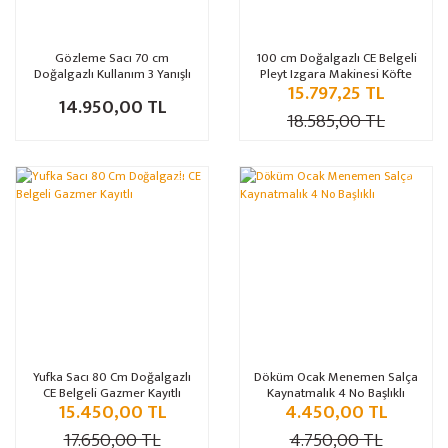
Gözleme Sacı 70 cm
100 cm Doğalgazlı CE Belgeli
Doğalgazlı Kullanım 3 Yanışlı
Pleyt Izgara Makinesi Köfte
15.797,25 TL
Hamburger Pişirme
14.950,00 TL
18.585,00 TL
%12
%6
Yufka Sacı 80 Cm Doğalgazlı
Döküm Ocak Menemen Salça
CE Belgeli Gazmer Kayıtlı
Kaynatmalık 4 No Başlıklı
15.450,00 TL
4.450,00 TL
17.650,00 TL
4.750,00 TL