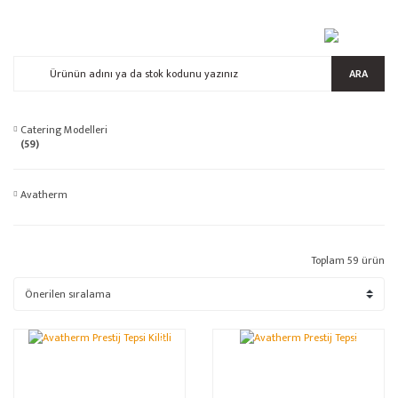
ARA
Catering Modelleri
(59)
Avatherm
Toplam 59 ürün
%22
%13