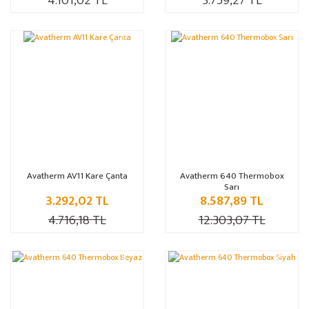
4.101,02 TL
3.759,27 TL
%30
%30
Avatherm AV11 Kare Çanta
Avatherm 640 Thermobox
Sarı
3.292,02 TL
8.587,89 TL
4.716,18 TL
12.303,07 TL
%30
%30