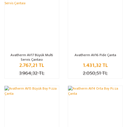
%30
%30
Avatherm AV17 Büyük Multi
Avatherm AV16 Pide Çanta
Servis Çantası
2.767,21 TL
1.431,32 TL
3.964,32 TL
2.050,51 TL
%30
%30