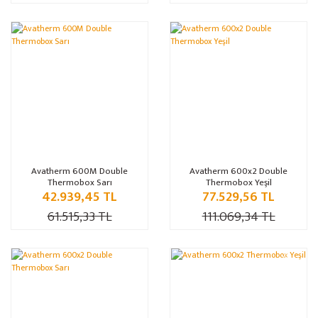
%30
%30
Avatherm 600M Double
Avatherm 600x2 Double
Thermobox Sarı
Thermobox Yeşil
42.939,45 TL
77.529,56 TL
61.515,33 TL
111.069,34 TL
%30
%30