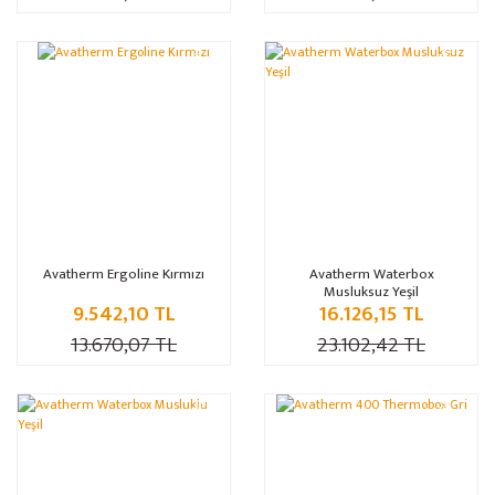
%30
%30
Avatherm Ergoline Kırmızı
Avatherm Waterbox
Musluksuz Yeşil
9.542,10 TL
16.126,15 TL
13.670,07 TL
23.102,42 TL
%30
%12