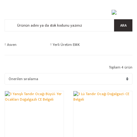
ARA
Asven
Yerli Üretim EMK
Toplam 4 ürün
%22
%10