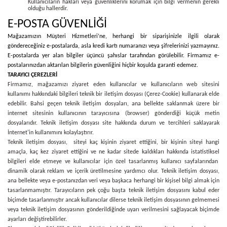
Kullanıcıların hakları veya güvenliklerini korumak için bilgi vermenin gerekli
olduğu hallerdir.
E-POSTA GÜVENLİĞİ
Mağazamızın Müşteri Hizmetleri’ne, herhangi bir siparişinizle ilgili olarak
göndereceğiniz e-postalarda, asla kredi kartı numaranızı veya şifrelerinizi yazmayınız.
E-postalarda yer alan bilgiler üçüncü şahıslar tarafından görülebilir. Firmamız e-
postalarınızdan aktarılan bilgilerin güvenliğini hiçbir koşulda garanti edemez.
TARAYICI ÇEREZLERİ
Firmamız, mağazamızı ziyaret eden kullanıcılar ve kullanıcıların web sitesini
kullanımı hakkındaki bilgileri teknik bir iletişim dosyası (Çerez-Cookie) kullanarak elde
edebilir. Bahsi geçen teknik iletişim dosyaları, ana bellekte saklanmak üzere bir
internet sitesinin kullanıcının tarayıcısına (browser) gönderdiği küçük metin
dosyalarıdır. Teknik iletişim dosyası site hakkında durum ve tercihleri saklayarak
İnternet'in kullanımını kolaylaştırır.
Teknik iletişim dosyası, siteyi kaç kişinin ziyaret ettiğini, bir kişinin siteyi hangi
amaçla, kaç kez ziyaret ettiğini ve ne kadar sitede kaldıkları hakkında istatistiksel
bilgileri elde etmeye ve kullanıcılar için özel tasarlanmış kullanıcı sayfalarından
dinamik olarak reklam ve içerik üretilmesine yardımcı olur. Teknik iletişim dosyası,
ana bellekte veya e-postanızdan veri veya başkaca herhangi bir kişisel bilgi almak için
tasarlanmamıştır. Tarayıcıların pek çoğu başta teknik iletişim dosyasını kabul eder
biçimde tasarlanmıştır ancak kullanıcılar dilerse teknik iletişim dosyasının gelmemesi
veya teknik iletişim dosyasının gönderildiğinde uyarı verilmesini sağlayacak biçimde
ayarları değiştirebilirler.