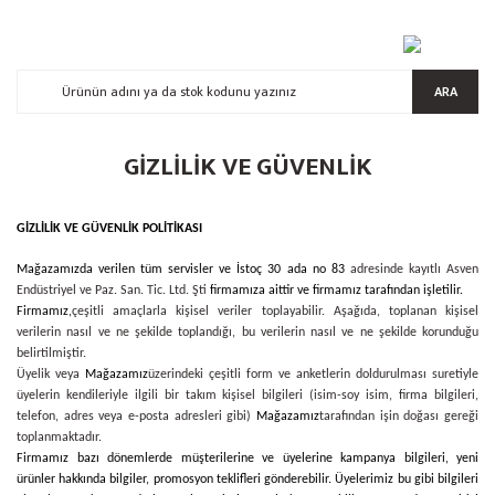
ARA
GIZLILIK VE GÜVENLIK
GİZLİLİK VE GÜVENLİK POLİTİKASI
Mağazamızda verilen tüm servisler ve İstoç 30 ada no 83
adresinde kayıtlı Asven
Endüstriyel ve Paz. San. Tic. Ltd. Şti
firmamıza aittir ve firmamız tarafından işletilir.
Firmamız,
çeşitli amaçlarla kişisel veriler toplayabilir. Aşağıda, toplanan kişisel
verilerin nasıl ve ne şekilde toplandığı, bu verilerin nasıl ve ne şekilde korunduğu
belirtilmiştir.
Üyelik veya
Mağazamız
üzerindeki çeşitli form ve anketlerin doldurulması suretiyle
üyelerin kendileriyle ilgili bir takım kişisel bilgileri (isim-soy isim, firma bilgileri,
telefon, adres veya e-posta adresleri gibi)
Mağazamız
tarafından işin doğası gereği
toplanmaktadır.
Firmamız bazı dönemlerde müşterilerine ve üyelerine kampanya bilgileri, yeni
ürünler hakkında bilgiler, promosyon teklifleri gönderebilir. Üyelerimiz bu gibi bilgileri