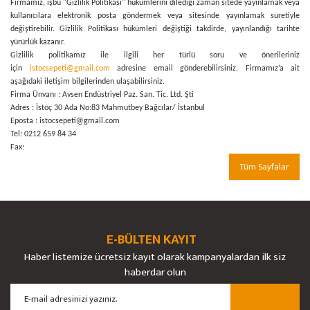
Firmamız, işbu "Gizlilik Politikası" hükümlerini dilediği zaman sitede yayınlamak veya
kullanıcılara elektronik posta göndermek veya sitesinde yayınlamak suretiyle
değiştirebilir. Gizlilik Politikası hükümleri değiştiği takdirde, yayınlandığı tarihte
yürürlük kazanır.
Gizlilik politikamız ile ilgili her türlü soru ve önerileriniz
için
istocsepeti@gmail.com
adresine email gönderebilirsiniz. Firmamız’a ait
aşağıdaki iletişim bilgilerinden ulaşabilirsiniz.
Firma Ünvanı : Avsen Endüstriyel Paz. San. Tic. Ltd. Şti
Adres : İstoç 30 Ada No:83 Mahmutbey Bağcılar/ İstanbul
Eposta : istocsepeti@gmail.com
Tel: 0212 659 84 34
Fax:
Tüm Sayfalar
E-BÜLTEN KAYIT
Haber listemize ücretsiz kayıt olarak kampanyalardan ilk siz
haberdar olun