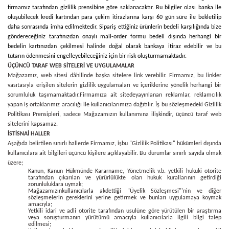
firmamız tarafından gizlilik prensibine göre saklanacaktır. Bu bilgiler olası banka ile
oluşubilecek kredi kartından para çekim itirazlarına karşı 60 gün süre ile bekletilip
daha sonrasında imha edilmektedir. Sipariş ettiğiniz ürünlerin bedeli karşılığında bize
göndereceğiniz tarafınızdan onaylı mail-order formu bedeli dışında herhangi bir
bedelin kartınızdan çekilmesi halinde doğal olarak bankaya itiraz edebilir ve bu
tutarın ödenmesini engelleyebileceğiniz için bir risk oluşturmamaktadır.
ÜÇÜNCÜ TARAF WEB SİTELERİ VE UYGULAMALAR
Mağazamız, web sitesi dâhilinde başka sitelere link verebilir. Firmamız, bu linkler
vasıtasıyla erişilen sitelerin gizlilik uygulamaları ve içeriklerine yönelik herhangi bir
sorumluluk taşımamaktadır.
Firmamıza ait sitede
yayınlanan reklamlar, reklamcılık
yapan iş ortaklarımız aracılığı ile kullanıcılarımıza dağıtılır. İş bu sözleşmedeki Gizlilik
Politikası Prensipleri, sadece Mağazamızın kullanımına ilişkindir, üçüncü taraf web
sitelerini kapsamaz.
İSTİSNAİ HALLER
Aşağıda belirtilen sınırlı hallerde Firmamız, işbu "Gizlilik Politikası" hükümleri dışında
kullanıcılara ait bilgileri üçüncü kişilere açıklayabilir. Bu durumlar sınırlı sayıda olmak
üzere;
Kanun, Kanun Hükmünde Kararname, Yönetmelik v.b. yetkili hukuki otorite
tarafından çıkarılan ve yürürlülükte olan hukuk kurallarının getirdiği
zorunluluklara uymak;
Mağazamızınkullanıcılarla akdettiği "Üyelik Sözleşmesi"'nin ve diğer
sözleşmelerin gereklerini yerine getirmek ve bunları uygulamaya koymak
amacıyla;
Yetkili idari ve adli otorite tarafından usulüne göre yürütülen bir araştırma
veya soruşturmanın yürütümü amacıyla kullanıcılarla ilgili bilgi talep
edilmesi;