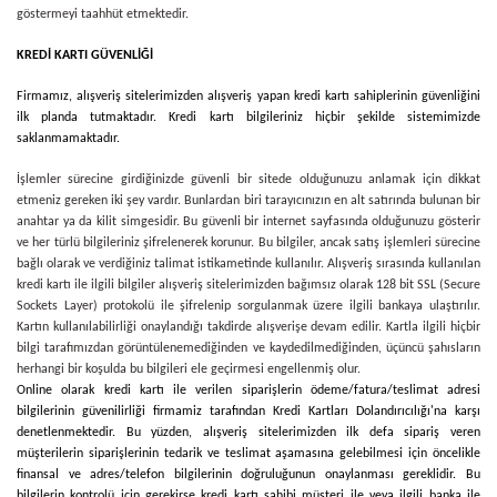
göstermeyi taahhüt etmektedir.
KREDİ KARTI GÜVENLİĞİ
Firmamız
, alışveriş sitelerimizden alışveriş yapan kredi kartı sahiplerinin güvenliğini
ilk planda tutmaktadır. Kredi kartı bilgileriniz hiçbir şekilde sistemimizde
saklanmamaktadır.
İşlemler sürecine girdiğinizde güvenli bir sitede olduğunuzu anlamak için dikkat
etmeniz gereken iki şey vardır. Bunlardan biri tarayıcınızın en alt satırında bulunan bir
anahtar ya da kilit simgesidir. Bu güvenli bir internet sayfasında olduğunuzu gösterir
ve her türlü bilgileriniz şifrelenerek korunur. Bu bilgiler, ancak satış işlemleri sürecine
bağlı olarak ve verdiğiniz talimat istikametinde kullanılır. Alışveriş sırasında kullanılan
kredi kartı ile ilgili bilgiler alışveriş sitelerimizden bağımsız olarak 128 bit SSL (Secure
Sockets Layer) protokolü ile şifrelenip sorgulanmak üzere ilgili bankaya ulaştırılır.
Kartın kullanılabilirliği onaylandığı takdirde alışverişe devam edilir. Kartla ilgili hiçbir
bilgi tarafımızdan görüntülenemediğinden ve kaydedilmediğinden, üçüncü şahısların
herhangi bir koşulda bu bilgileri ele geçirmesi engellenmiş olur.
Online olarak kredi kartı ile verilen siparişlerin ödeme/fatura/teslimat adresi
bilgilerinin güvenilirliği firmamiz tarafından Kredi Kartları Dolandırıcılığı'na karşı
denetlenmektedir. Bu yüzden, alışveriş sitelerimizden ilk defa sipariş veren
müşterilerin siparişlerinin tedarik ve teslimat aşamasına gelebilmesi için öncelikle
finansal ve adres/telefon bilgilerinin doğruluğunun onaylanması gereklidir. Bu
bilgilerin kontrolü için gerekirse kredi kartı sahibi müşteri ile veya ilgili banka ile