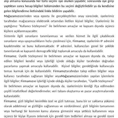
alıp almama konusunda her türlü seçimi üye olurken yapabilir, sonrasında üye girişi
yaptıktan sonra hesap bilgileri bölümünden bu seçimi değiştirilebilir ya da kendisine
gelen bilgilendirme iletisindeki linkle bildirim yapabilir.
Mağazamız
üzerinden veya eposta ile gerçekleştirilen onay sürecinde, üyelerimiz
tarafından mağazamıza elektronik ortamdan iletilen kişisel bilgiler, Üyelerimiz ile
yaptığımız "Kullanıcı Sözleşmesi" ile belirlenen amaçlar ve kapsam dışında üçüncü
kişilere açıklanmayacaktır.
Sistemle ilgili sorunların tanımlanması ve verilen hizmet ile ilgili çıkabilecek
sorunların veya uyuşmazlıkların hızla çözülmesi için,
Firmamız
, üyelerinin IP adresini
kaydetmekte ve bunu kullanmaktadır. IP adresleri, kullanıcıları genel bir şekilde
tanımlamak ve kapsamlı demografik bilgi toplamak amacıyla da kullanılabilir.
Firmamız
, Üyelik Sözleşmesi ile belirlenen amaçlar ve kapsam dışında da, talep
edilen bilgileri kendisi veya işbirliği içinde olduğu kişiler tarafından doğrudan
pazarlama yapmak amacıyla kullanabilir. Kişisel bilgiler, gerektiğinde kullanıcıyla
temas kurmak için de kullanılabilir.
Firmamız
tarafından talep edilen bilgiler veya
kullanıcı tarafından sağlanan bilgiler veya
Mağazamız
üzerinden yapılan işlemlerle
ilgili bilgiler;
Firmamız
ve işbirliği içinde olduğu kişiler tarafından, "Üyelik Sözleşmesi"
ile belirlenen amaçlar ve kapsam dışında da, üyelerimizin kimliği ifşa edilmeden
çeşitli istatistiksel değerlendirmeler, veri tabanı oluşturma ve pazar araştırmalarında
kullanılabilir.
Firmamız
, gizli bilgileri kesinlikle özel ve gizli tutmayı, bunu bir sır saklama yükümü
olarak addetmeyi ve gizliliğin sağlanması ve sürdürülmesi, gizli bilginin tamamının
veya herhangi bir kısmının kamu alanına girmesini veya yetkisiz kullanımını veya
üçüncü bir kişiye ifşasını önlemek için gerekli tüm tedbirleri almayı ve gerekli özeni