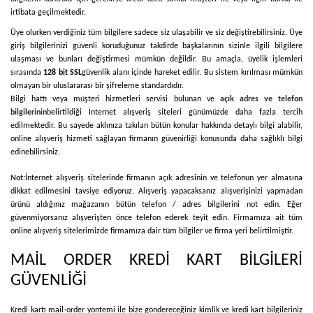
irtibata geçilmektedir.
Üye olurken verdiğiniz tüm bilgilere sadece siz ulaşabilir ve siz değiştirebilirsiniz. Üye
giriş bilgilerinizi güvenli koruduğunuz takdirde başkalarının sizinle ilgili bilgilere
ulaşması ve bunları değiştirmesi mümkün değildir. Bu amaçla, üyelik işlemleri
sırasında
128 bit SSL
güvenlik alanı içinde hareket edilir. Bu sistem kırılması mümkün
olmayan bir uluslararası bir şifreleme standardıdır.
Bilgi hattı veya müşteri hizmetleri servisi bulunan ve
açık adres ve telefon
bilgilerinin
belirtildiği İnternet alışveriş siteleri günümüzde daha fazla tercih
edilmektedir. Bu sayede aklınıza takılan bütün konular hakkında detaylı bilgi alabilir,
online alışveriş hizmeti sağlayan firmanın güvenirliği konusunda daha sağlıklı bilgi
edinebilirsiniz.
Not:
İnternet alışveriş sitelerinde firmanın açık adresinin ve telefonun yer almasına
dikkat edilmesini tavsiye ediyoruz. Alışveriş yapacaksanız alışverişinizi yapmadan
ürünü aldığınız mağazanın bütün telefon / adres bilgilerini not edin. Eğer
güvenmiyorsanız alışverişten önce telefon ederek teyit edin. Firmamıza ait tüm
online alışveriş sitelerimizde firmamıza dair tüm bilgiler ve firma yeri belirtilmiştir.
MAİL ORDER KREDİ KART BİLGİLERİ
GÜVENLİĞİ
Kredi kartı mail-order yöntemi ile bize göndereceğiniz kimlik ve kredi kart bilgileriniz