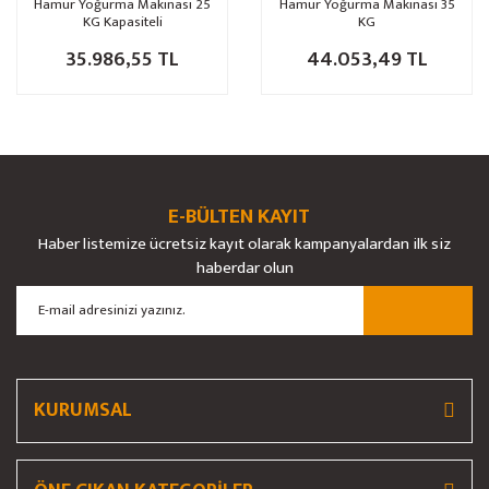
Hamur Yoğurma Makinası 25
Hamur Yoğurma Makinası 35
KG Kapasiteli
KG
35.986,55 TL
44.053,49 TL
E-BÜLTEN KAYIT
Haber listemize ücretsiz kayıt olarak kampanyalardan ilk siz
haberdar olun
KURUMSAL