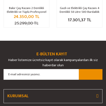
Bakır Çay Kazanı 2 Demlikli
Gazlı ve Elektrikli Çay Kazanı 4
Elektrikli ve Tüplü Profesyonel
Demlikli 58 Litre 580 Bardaklık
24.350,00 TL
Çay Kazanları
17.301,37 TL
25.299,00 TL
E-BÜLTEN KAYIT
Haber listemize ücretsiz kayıt olarak kampanyalardan ilk siz
haberdar olun
KURUMSAL