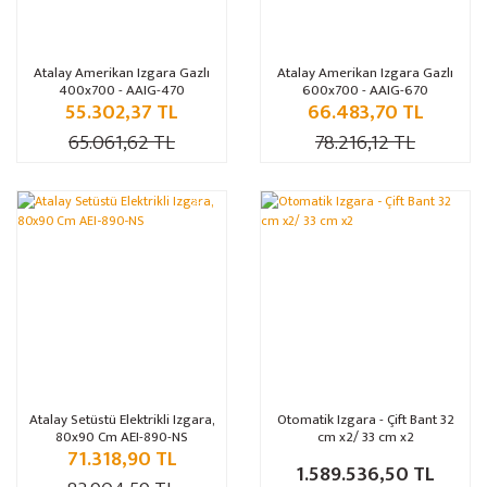
​Atalay Amerikan Izgara Gazlı
​Atalay Amerikan Izgara Gazlı
400x700 - AAIG-470
600x700 - AAIG-670
55.302,37 TL
66.483,70 TL
65.061,62 TL
78.216,12 TL
%15
Atalay Setüstü Elektrikli Izgara,
Otomatik Izgara - Çift Bant 32
80x90 Cm AEI-890-NS
cm x2/ 33 cm x2
71.318,90 TL
1.589.536,50 TL