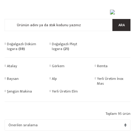
ARA
Doğalgazlı Döküm
Doğalgazlı Pleyt
Izgara
(59)
Izgara
(21)
Atalay
Görkem
Remta
Baysan
Alp
Yerli Üretim İnox
Mas
Şengün Makina
Yerli Üretim Elm
Toplam 95 ürün