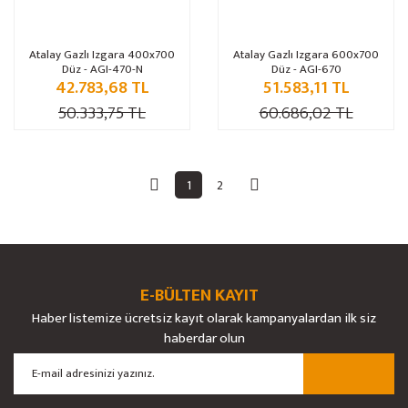
Atalay Gazlı Izgara 400x700
Atalay Gazlı Izgara 600x700
Düz - AGI-470-N
Düz - AGI-670
42.783,68 TL
51.583,11 TL
50.333,75 TL
60.686,02 TL
1
2
E-BÜLTEN KAYIT
Haber listemize ücretsiz kayıt olarak kampanyalardan ilk siz
haberdar olun