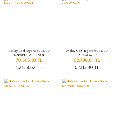
%15
%15
Atalay Gazlı Izgara 800x700
Atalay Gazlı Izgara 600x700
Nervürlü - AGI-870-N
Düz - AGI-670-ND
70.395,83 TL
52.796,81 TL
82.818,62 TL
62.113,90 TL
%15
%15