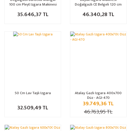
100 cm Pleyt Izgara Makinesi
Doğalgazlı CE Belgeli 120 cm
CE Belgeli
Pleyt
35.646,37 TL
46.340,28 TL
%15
50 Cm Lav Taşlı Izgara
Atalay Gazlı Izgara 400x700
Düz - AGI-470
39.749,36 TL
32.509,49 TL
46.763,95 TL
%15
%15