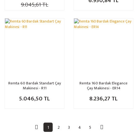
6.950,84 TL
9.045,61 TL
Remta 60 Bardak Standart Çay
Remta 160 Bardak Elegance
Makinesi - R11
Çay Makinesi - ER14
5.046,50 TL
8.236,27 TL
1
2
3
4
5