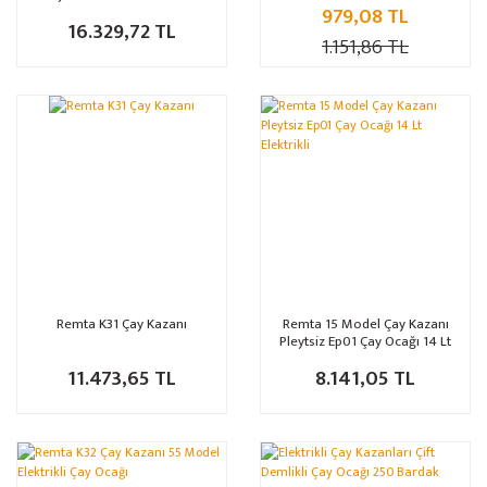
979,08 TL
Damlalık
16.329,72 TL
1.151,86 TL
Remta K31 Çay Kazanı
Remta 15 Model Çay Kazanı
Pleytsiz Ep01 Çay Ocağı 14 Lt
Elektrikli
11.473,65 TL
8.141,05 TL