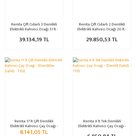
Remta Çift Cidarlı 3 Demlikli
Remta Çift Cidarlı 2 Demlikli
Elektrikli Kahveci Ocağı 31 lt -
Elektrikli Kahveci Ocağı 20 lt -
EP03(L)
EP02(L)
39.134,19 TL
29.850,53 TL
%10
Remta 17 lt Çift Demlikli
Remta 8 lt Tek Demlikli
Elektrikli Kahveci Çay Ocağı -
Elektrikli Kahveci Çay Ocağı -
8.141,05 TL
(Demlikler Dahil) - TT02
(Demlik Dahil) - TT01