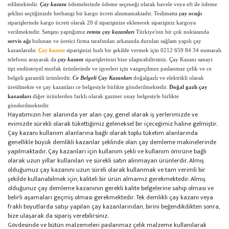
edilmektedir.
Çay kazanı
ödemelerinde ödeme seçeneği olarak havele veya eft ile ödeme
şeklini seçtiğinizde herhangi bir kargo ücreti alınmamaktadır. Teslimatta
çay ocağı
siparişlerinde kargo ücreti olarak 20 tl siparişinize eklenerek siparişiniz kargoya
verilmektedir. Satışını yaptığımız
remta çay kazanları
Türkiye'nin bir çok noktasında
servis ağı
bulunan ve üretici firma tarafından arkasında durulan sağlam yapılı çay
kazanlarıdır.
Çay kazanı
siparişinizi hızlı bir şekilde vermek için 0212 659 84 34 numaralı
telefonu arayarak da
çay kazanı
siparişlerinizi bize ulaştırabilirsiniz. Çay Kazanı sanayi
tipi endüstriyel mutfak ürünlerinde ve işyerleri için vazgeçilmez paslanmaz çelik ve ce
belgeli garantili ürünlerdir.
Ce Belgeli Çay Kazanları
doğalgazlı ve elektrikli olarak
üretilmekte ve çay kazanları ce belgesiyle birlikte gönderilmektedir.
Doğal gazlı çay
kazanları
diğer ürünlerden farklı olarak gazmer onay belgesiyle birlikte
gönderilmektedir.
Hayatımızın her alanında yer alan çay, genel olarak iş yerlerimizde ve
evimizde sürekli olarak tükettiğimiz geleneksel bir içeceğimiz haline gelmiştir.
Çay kazanı kullanım alanlarına bağlı olarak toplu tüketim alanlarında
genellikle büyük demlikli kazanlar şeklinde olan çay demleme makinelerinde
yapılmaktadır. Çay kazanları için kullanım şekli ve kullanım ömrüne bağlı
olarak uzun yıllar kullanılan ve sürekli satın alınmayan ürünlerdir. Almış
olduğumuz çay kazanını uzun süreli olarak kullanmak ve tam verimli bir
şekilde kullanabilmek için, kaliteli bir ürün almamız gerekmektedir. Almış
olduğunuz çay demleme kazanının gerekli kalite belgelerine sahip olması ve
belirli aşamaları geçmiş olması gerekmektedir. Tek demlikli çay kazanı veya
fraklı boyutlarda satışı yapılan çay kazanlarından, birini beğendikdikten sonra,
bize ulaşarak da sipariş verebilirsiniz.
Gövdesinde ve bütün malzemeleri paslanmaz çelik malzeme kullanılarak