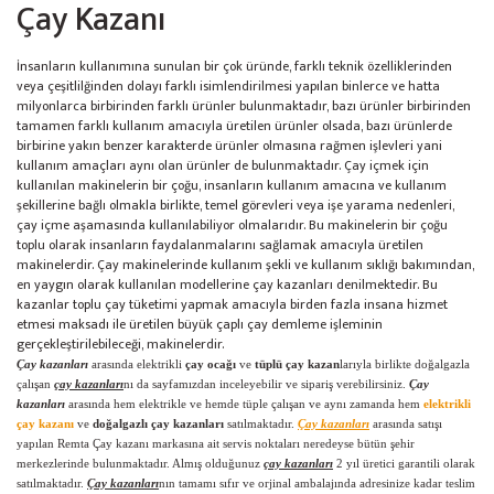
Çay Kazanı
İnsanların kullanımına sunulan bir çok üründe, farklı teknik özelliklerinden
veya çeşitlilğinden dolayı farklı isimlendirilmesi yapılan binlerce ve hatta
milyonlarca birbirinden farklı ürünler bulunmaktadır, bazı ürünler birbirinden
tamamen farklı kullanım amacıyla üretilen ürünler olsada, bazı ürünlerde
birbirine yakın benzer karakterde ürünler olmasına rağmen işlevleri yani
kullanım amaçları aynı olan ürünler de bulunmaktadır. Çay içmek için
kullanılan makinelerin bir çoğu, insanların kullanım amacına ve kullanım
şekillerine bağlı olmakla birlikte, temel görevleri veya işe yarama nedenleri,
çay içme aşamasında kullanılabiliyor olmalarıdır. Bu makinelerin bir çoğu
toplu olarak insanların faydalanmalarını sağlamak amacıyla üretilen
makinelerdir. Çay makinelerinde kullanım şekli ve kullanım sıklığı bakımından,
en yaygın olarak kullanılan modellerine çay kazanları denilmektedir. Bu
kazanlar toplu çay tüketimi yapmak amacıyla birden fazla insana hizmet
etmesi maksadı ile üretilen büyük çaplı çay demleme işleminin
gerçekleştirilebileceği, makinelerdir.
Çay kazanları
arasında elektrikli
çay ocağı
ve
tüplü çay kazan
larıyla birlikte doğalgazla
çalışan
çay kazanları
nı da sayfamızdan inceleyebilir ve sipariş verebilirsiniz.
Çay
kazanları
arasında hem elektrikle ve hemde tüple çalışan ve aynı zamanda hem
elektrikli
çay kazanı
ve
doğalgazlı
çay kazanları
satılmaktadır.
Çay kazanları
arasında satışı
yapılan Remta Çay kazanı markasına ait servis noktaları neredeyse bütün şehir
merkezlerinde bulunmaktadır. Almış olduğunuz
çay kazanları
2 yıl üretici garantili olarak
satılmaktadır.
Çay kazanları
nın tamamı sıfır ve orjinal ambalajında adresinize kadar teslim