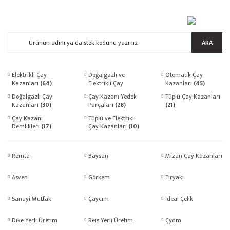
ARA
Elektrikli Çay
Doğalgazlı ve
Otomatik Çay
Kazanları
(64)
Elektrikli Çay
Kazanları
(45)
Kazanları
(45)
Doğalgazlı Çay
Çay Kazanı Yedek
Tüplü Çay Kazanları
Kazanları
(30)
Parçaları
(28)
(21)
Çay Kazanı
Tüplü ve Elektrikli
Demlikleri
(17)
Çay Kazanları
(10)
Remta
Baysan
Mizan Çay Kazanları
Asven
Görkem
Tiryaki
Sanayi Mutfak
Çaycım
İdeal Çelik
Dike Yerli Üretim
Reis Yerli Üretim
Çydm