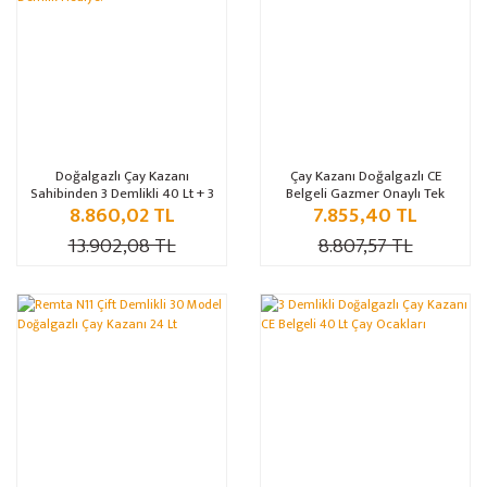
Doğalgazlı Çay Kazanı
Çay Kazanı Doğalgazlı CE
Sahibinden 3 Demlikli 40 Lt + 3
Belgeli Gazmer Onaylı Tek
8.860,02 TL
7.855,40 TL
Demlik Hediye!
Demlikli 10 Litre
13.902,08 TL
8.807,57 TL