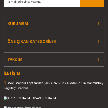
Ürün bilgilerinde hatalar bulunuyor.
Ürün fiyatı diğer sitelerden daha pahalı.
Bu ürüne benzer farklı alternatifler olmalı.
KURUMSAL
ÖNE ÇIKAN KATEGORİLER
Gönder
YARDIM
İLETİŞİM
İstoç İstanbul Toptancılar Çarşısı 2435.Sok 17.Ada No:114 Mahmutbey
Bağcılar/ İstanbul
0212 659 84 34 - 0549 659 84 34
istocsepeti@gmail.com