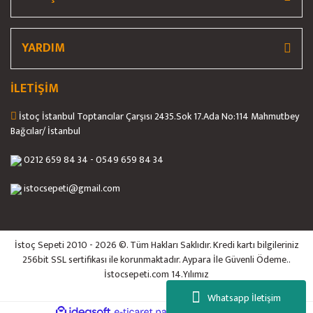
YARDIM
İLETİŞİM
İstoç İstanbul Toptancılar Çarşısı 2435.Sok 17.Ada No:114 Mahmutbey
Bağcılar/ İstanbul
0212 659 84 34 - 0549 659 84 34
istocsepeti@gmail.com
İstoç Sepeti 2010 - 2026 ©. Tüm Hakları Saklıdır. Kredi kartı bilgileriniz
256bit SSL sertifikası ile korunmaktadır. Aypara İle Güvenli Ödeme..
İstocsepeti.com 14.Yılımız
Whatsapp İletişim
ile
ideasoft
e-