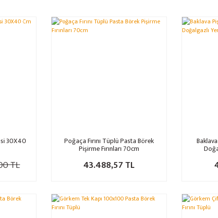
%16
isi 30X40
Poğaça Fırını Tüplü Pasta Börek
Baklava 
Pişirme Fırınları 70cm
Doğal
00 TL
43.488,57 TL