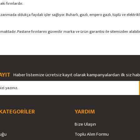
i fırınlardır.
da oldukça faydalı işler sağlıyor. Buharlı, gazlı, empero gazlı, tüplü ve elektrikli o
lmaktadır. Pastane fırınlarını güvenilir marka ve ürün garantisi ile sitemizden alabilir
AYIT
Haber listemize ücretsiz kayıt olarak kampanyalardan ilk siz ha
 KATEGORİLER
YARDIM
Bize Ulaşın
uğu
Toplu Alım Formu