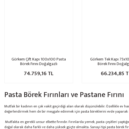
Görkem Çift Kapı 100x100 Pasta
Görkem Tek Kapı 75x1
Börek Fırını Doğalgazlı
Börek Fırını Doğalg
74.759,16 TL
66.234,85 T
Pasta Börek Fırınları ve Pastane Fırını
Mutfak bir kadının en çok vakit geçirdiği alan olarak düşünülebilir. Özellikle e
değerlendirmek hem de bir meşgale edinmek için pasta böreklerini evde yaparak in
Mutfakta en gerekli unsur elbette fırındır. Fırınlarda yemek, pasta çeşitleri yaptığ
doğal olarak daha farklı ve daha yüksek güçte olmakta. Sanayi tipi pasta börek fırını