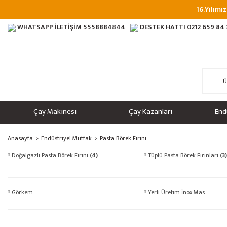
16.Yılımız
WHATSAPP İLETİŞİM
5558884844
DESTEK HATTI
0212 659 84
Çay Makinesi
Çay Kazanları
End
Anasayfa
Endüstriyel Mutfak
Pasta Börek Fırını
Doğalgazlı Pasta Börek Fırını
(4)
Tüplü Pasta Börek Fırınları
(3)
Görkem
Yerli Üretim İnox Mas