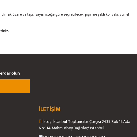
lmak üzere ve tepsi sayısı isteğe göre seçilebilecek, pişirme şekli konveksiyon el
siniz.
berdar olun
İLETİŞİM
İstoç İstanbul Toptancılar Çarşısı 2435.Sok 17.Ada
No:114 Mahmutbey Bağcılar/ İstanbul