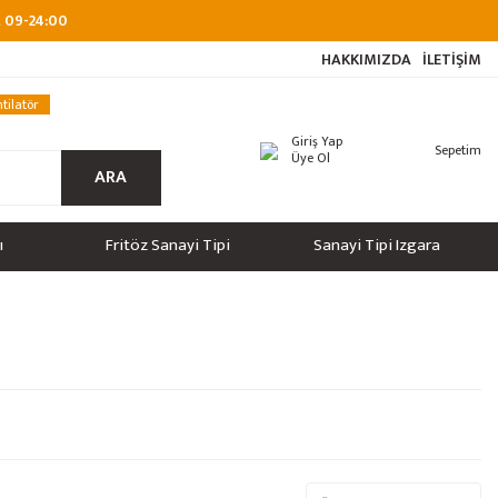
at 09-24:00
HAKKIMIZDA
İLETİŞİM
tilatör
Giriş Yap
Sepetim
Üye Ol
ARA
ı
Fritöz Sanayi Tipi
Sanayi Tipi Izgara