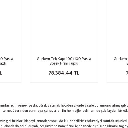
00 Pasta
Görkem Tek Kapı 100x100 Pasta
Görkem 
azlı
Börek Fırını Tüplü
L
78.384,44 TL
v hanımları için yemek, pasta, börek yapmak hobiden ziyade vazife durumunu almış gib
ternet üzerinden sunmaya çalışıyorlar. Bu hem eğlenceli hem de çok faydalı bir etki
ımız gibi fırınları bir şeyi ısıtmak amaçlı da kullanabiliriz. Endüstriyel mutfak ürünle
 olarak da adını duyabileceğimiz pastane fırını, iç haznede eşit ısı dağılımını sağlayan