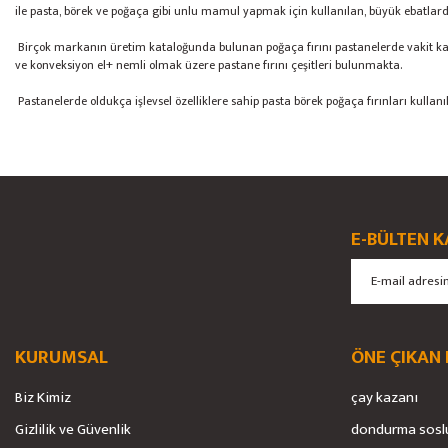
ile pasta, börek ve poğaça gibi unlu mamul yapmak için kullanılan, büyük ebatlardak
Birçok markanın üretim kataloğunda bulunan poğaça fırını pastanelerde vakit kazanma
ve konveksiyon el+ nemli olmak üzere pastane fırını çeşitleri bulunmakta.
Pastanelerde oldukça işlevsel özelliklere sahip pasta börek poğaça fırınları kullanı
E-BÜLTEN K
KURUMSAL
ÖNE ÇIKAN
Biz Kimiz
çay kazanı
Gizlilik ve Güvenlik
dondurma sosl