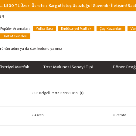
... 1.500 TL Üzeri Ücretsiz Kargo! İstoç Ucuzluğu! Güvenilir İletişim! Sa
 34
Popüler Aramalar:
Yufka Sacı
Endüstriyel Mutfak
Çay Kazanları
Van
Tost Makineleri
üstriyel Mutfak
Tost Makinesi Sanayi Tipi
Döner Ocağ
CE Belgeli Pasta Börek Fırını
(1)
Asven
Remta