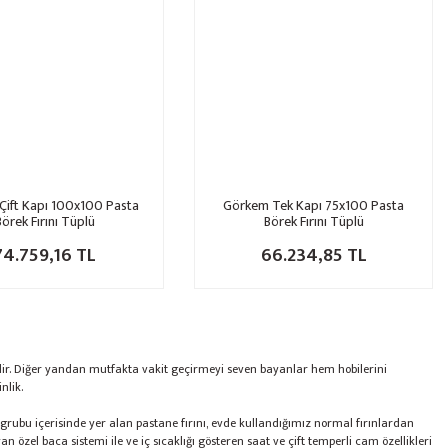
Çift Kapı 100x100 Pasta
Görkem Tek Kapı 75x100 Pasta
Börek Fırını Tüplü
Börek Fırını Tüplü
74.759,16 TL
66.234,85 TL
idir. Diğer yandan mutfakta vakit geçirmeyi seven bayanlar hem hobilerini
nlik.
ri grubu içerisinde yer alan pastane fırını, evde kullandığımız normal fırınlardan
 özel baca sistemi ile ve iç sıcaklığı gösteren saat ve çift temperli cam özellikleri