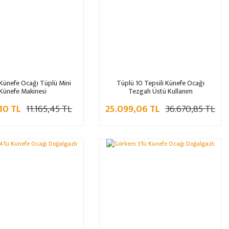
Künefe Ocağı Tüplü Mini
Tüplü 10 Tepsili Künefe Ocağı
Künefe Makinesi
Tezgah Üstü Kullanım
10 TL
11.165,45 TL
25.099,06 TL
36.670,85 TL