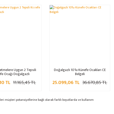
%32
%32
letmelere Uygun 2 Tepsili
Doğalgazlı 10'lu Künefe Ocakları CE
fe Ocağı Doğalgazlı
Belgeli
10 TL
11.165,45 TL
25.099,06 TL
36.670,85 TL
eri müşteri potansiyellerine bağlı olarak farklı boyutlarda ve kullanım