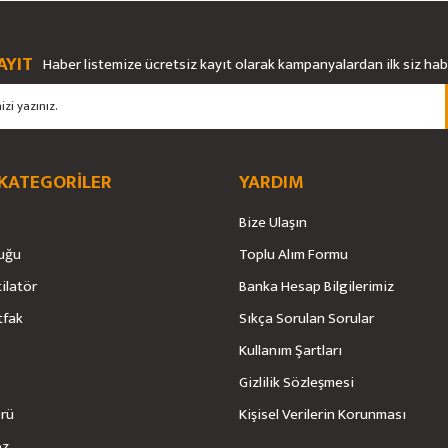
AYIT
Haber listemize ücretsiz kayıt olarak kampanyalardan ilk siz ha
 KATEGORİLER
YARDIM
Bize Ulaşın
uğu
Toplu Alım Formu
tilatör
Banka Hesap Bilgilerimiz
tfak
Sıkça Sorulan Sorular
Kullanım Şartları
Gizlilik Sözleşmesi
örü
Kişisel Verilerin Korunması
öz