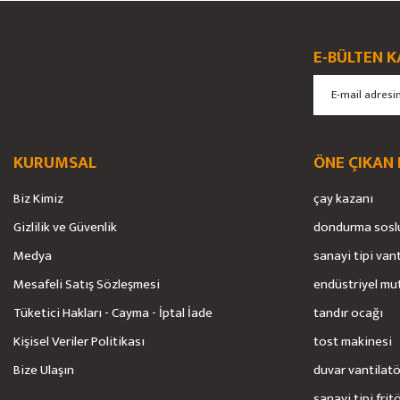
E-BÜLTEN K
KURUMSAL
ÖNE ÇIKAN
Biz Kimiz
çay kazanı
Gizlilik ve Güvenlik
dondurma sosl
Medya
sanayi tipi van
Mesafeli Satış Sözleşmesi
endüstriyel mu
Tüketici Hakları - Cayma - İptal İade
tandır ocağı
Kişisel Veriler Politikası
tost makinesi
Bize Ulaşın
duvar vantilat
sanayi tipi frit