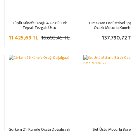
Tüplü Künefe Ocağı 4 Gözlü Tek
Himaksan Endüstriyel Lp
Tepsili Tezgah Üstü
Ocaklı Motorlu Künef
Makinesi HMK-AMKN
11.425,69 TL
16.693,45 TL
137.790,72 
Görkem 2'li Künefe Ocağı Doğalgazlı
Set Üstü Motorlu Böre