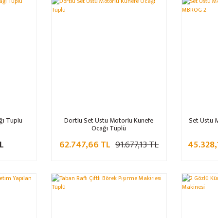
%32
ğı Tüplü
Dörtlü Set Üstü Motorlu Künefe
Set Üstü 
Ocağı Tüplü
L
62.747,66 TL
91.677,13 TL
45.328,
%32