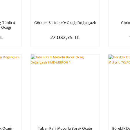
g Tüplü 4
Görkem 6'lı Künefe Ocağı Doğalgazlı
Görk
e Ocağı
FOG4-G
TL
27.032,75 TL
%32
%32
k Ocağı
Taban Raflı Motorlu Börek Ocağı
Böreklik D