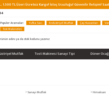
... 1.500 TL Üzeri Ücretsiz Kargo! İstoç Ucuzluğu! Güvenilir İletişim! Sa
 34
Popüler Aramalar:
Yufka Sacı
Endüstriyel Mutfak
Çay Kazanları
Van
Tost Makineleri
üstriyel Mutfak
Tost Makinesi Sanayi Tipi
Döner Ocağ
Sanayi Mutfak
Himaksan