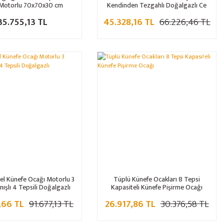
 Motorlu 70x70x30 cm
Kendinden Tezgahlı Doğalgazlı Ce
Belgeli
35.755,13 TL
45.328,16 TL
66.226,46 TL
%32
%11
el Künefe Ocağı Motorlu 3
Tüplü Künefe Ocakları 8 Tepsi
nışlı 4 Tepsili Doğalgazlı
Kapasiteli Künefe Pişirme Ocağı
,66 TL
91.677,13 TL
26.917,86 TL
30.376,58 TL