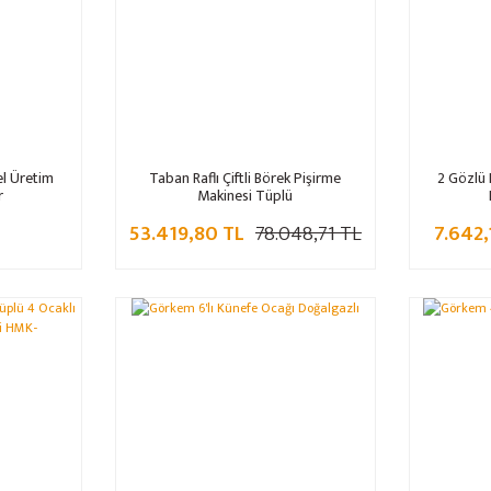
l Üretim
Taban Raflı Çiftli Börek Pişirme
2 Gözlü 
r
Makinesi Tüplü
53.419,80 TL
78.048,71 TL
7.642,