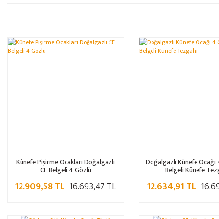
%23
Künefe Pişirme Ocakları Doğalgazlı
Doğalgazlı Künefe Ocağı 
CE Belgeli 4 Gözlü
Belgeli Künefe Tez
12.909,58 TL
16.693,47 TL
12.634,91 TL
16.6