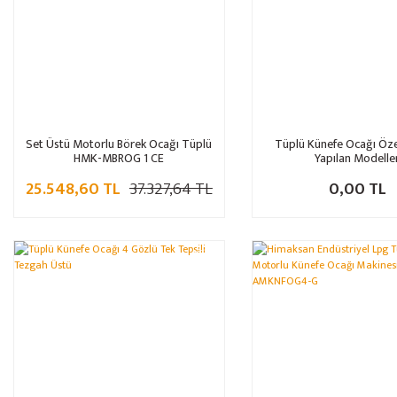
Set Üstü Motorlu Börek Ocağı Tüplü
Tüplü Künefe Ocağı Öze
HMK-MBROG 1 CE
Yapılan Modelle
25.548,60 TL
37.327,64 TL
0,00 TL
%32