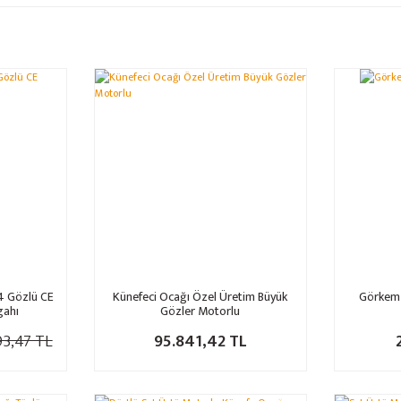
%24
4 Gözlü CE
Künefeci Ocağı Özel Üretim Büyük
Görkem 
gahı
Gözler Motorlu
93,47 TL
95.841,42 TL