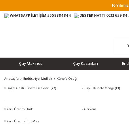
16.Yılımız
WHATSAPP İLETİŞİM
5558884844
DESTEK HATTI
0212 659 84
Çay Makinesi
Çay Kazanları
End
Anasayfa
Endüstriyel Mutfak
Künefe Ocağı
Doğal Gazlı Künefe Ocakları
(22)
Tüplü Künefe Ocağı
(13)
Yerli Üretim Hmk
Görkem
Yerli Üretim İnox Mas