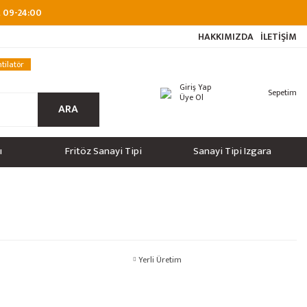
at 09-24:00
HAKKIMIZDA
İLETİŞİM
tilatör
Giriş Yap
Sepetim
Üye Ol
ARA
ı
Fritöz Sanayi Tipi
Sanayi Tipi Izgara
Yerli Üretim