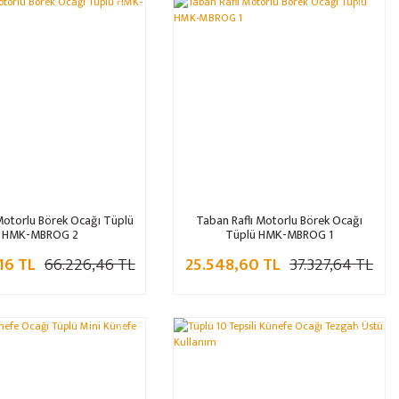
%32
%32
Motorlu Börek Ocağı Tüplü
Taban Raflı Motorlu Börek Ocağı
HMK-MBROG 2
Tüplü HMK-MBROG 1
16 TL
66.226,46 TL
25.548,60 TL
37.327,64 TL
%32
%32