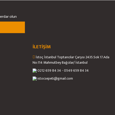
berdar olun
İLETİŞİM
İstoç İstanbul Toptancılar Çarşısı 2435.Sok 17.Ada
No:114 Mahmutbey Bağcılar/ İstanbul
0212 659 84 34 - 0549 659 84 34
istocsepeti@gmail.com