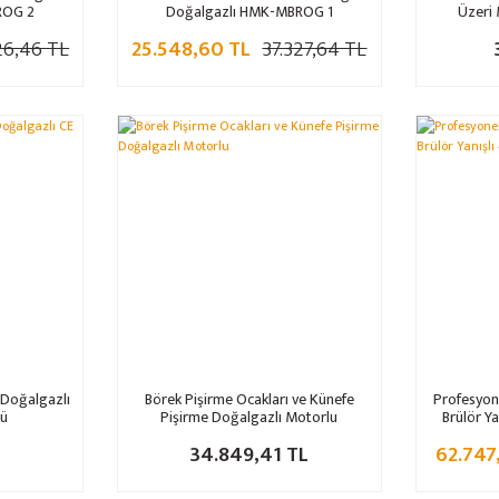
ROG 2
Doğalgazlı HMK-MBROG 1
Üzeri
26,46 TL
25.548,60 TL
37.327,64 TL
 Doğalgazlı
Börek Pişirme Ocakları ve Künefe
Profesyon
lü
Pişirme Doğalgazlı Motorlu
Brülör Ya
34.849,41 TL
62.747