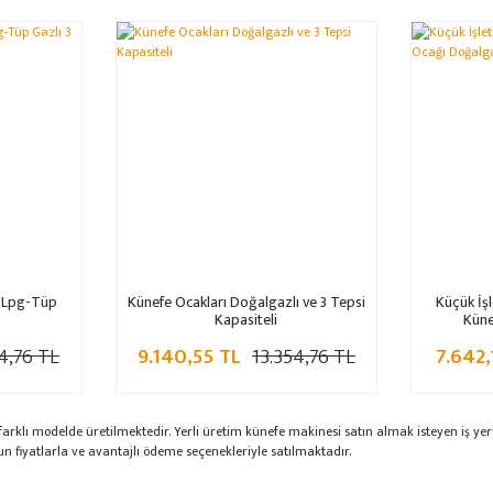
%32
%32
i Lpg-Tüp
Künefe Ocakları Doğalgazlı ve 3 Tepsi
Küçük İş
Kapasiteli
Küne
4,76 TL
9.140,55 TL
13.354,76 TL
7.642,
arklı modelde üretilmektedir. Yerli üretim künefe makinesi satın almak isteyen iş yerl
un fiyatlarla ve avantajlı ödeme seçenekleriyle satılmaktadır.