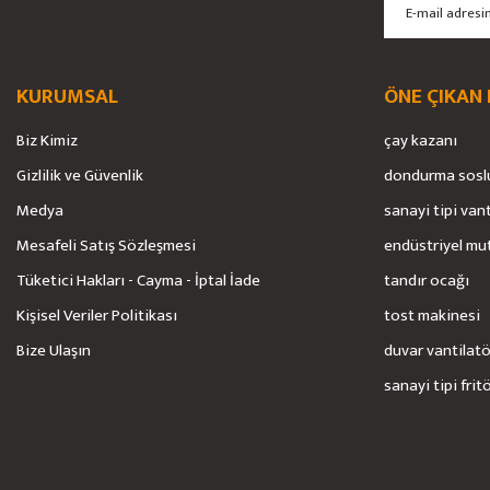
KURUMSAL
ÖNE ÇIKAN
Biz Kimiz
çay kazanı
Gizlilik ve Güvenlik
dondurma sosl
Medya
sanayi tipi van
Mesafeli Satış Sözleşmesi
endüstriyel mu
Tüketici Hakları - Cayma - İptal İade
tandır ocağı
Kişisel Veriler Politikası
tost makinesi
Bize Ulaşın
duvar vantilat
sanayi tipi frit