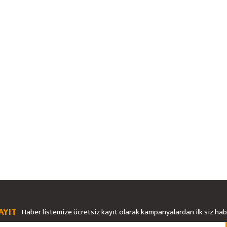
AYIT
Haber listemize ücretsiz kayıt olarak kampanyalardan ilk siz ha