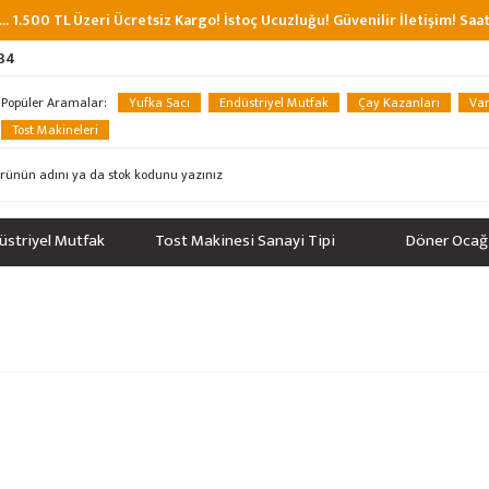
... 1.500 TL Üzeri Ücretsiz Kargo! İstoç Ucuzluğu! Güvenilir İletişim! Sa
 34
Popüler Aramalar:
Yufka Sacı
Endüstriyel Mutfak
Çay Kazanları
Van
Tost Makineleri
üstriyel Mutfak
Tost Makinesi Sanayi Tipi
Döner Ocağ