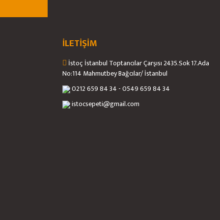
İLETİŞİM
İstoç İstanbul Toptancılar Çarşısı 2435.Sok 17.Ada
No:114 Mahmutbey Bağcılar/ İstanbul
0212 659 84 34 - 0549 659 84 34
istocsepeti@gmail.com