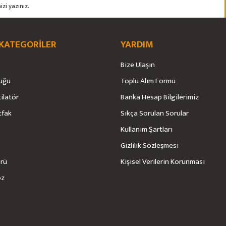
 KATEGORİLER
YARDIM
Bize Ulaşın
uğu
Toplu Alım Formu
tilatör
Banka Hesap Bilgilerimiz
tfak
Sıkça Sorulan Sorular
Kullanım Şartları
Gizlilik Sözleşmesi
örü
Kişisel Verilerin Korunması
öz