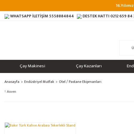
16.Yılımız
WHATSAPP İLETİŞİM
5558884844
DESTEK HATTI
0212 659 84
Çay Makinesi
Çay Kazanları
End
Anasayfa
Endüstriyel Mutfak
Otel / Pastane Ekipmanları
Asven