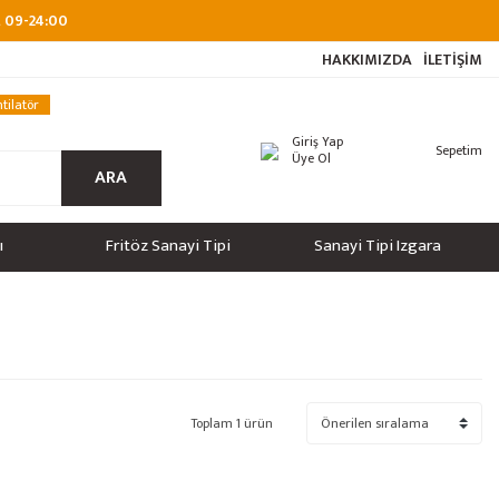
at 09-24:00
HAKKIMIZDA
İLETİŞİM
tilatör
Giriş Yap
Sepetim
Üye Ol
ARA
ı
Fritöz Sanayi Tipi
Sanayi Tipi Izgara
Toplam 1 ürün