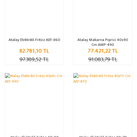
Atalay Elektrikli Fritöz AEF-860
Atalay Makarna Pişirici 40x90
Cm AMP-490
82.781,10 TL
77.421,22 TL
97.389,52 TL
91.083,79 TL
%15
%15