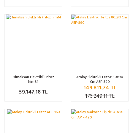
%15
Himaksan Elektrikli Fritöz
Atalay Elektrikli Fritöz 80x90
him61
Cm AEF-890
149.811,74 TL
59.147,18 TL
176.249,11 TL
%15
%15