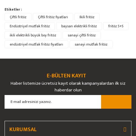
Bu ürünün fiyat bilgisi, resim, ürün açıklamalarında ve diğer konularda
Etiketler :
yetersiz gördüğünüz noktaları öneri formunu kullanarak tarafımıza
Bu ürüne ilk yorumu siz yapın!
Çiftli fritöz
Ürün hakkında henüz soru sorulmamış.
Çiftli fritöz fiyatları
Ikili fritöz
iletebilirsiniz.
Görüş ve önerileriniz için teşekkür ederiz.
Endüstriyel mutfak fritöz
baysan elektrikli fritöz
fritöz 5+5
ikili elektrikli büyük boy fritöz
sanayi çiftli fritöz
Yorum Yaz
Soru Sor
Ürün resmi kalitesiz, bozuk veya görüntülenemiyor.
endüstriyel mutfak fritöz fiyatları
sanayi mutfak fritöz
Ürün açıklamasında eksik bilgiler bulunuyor.
Ürün bilgilerinde hatalar bulunuyor.
Ürün fiyatı diğer sitelerden daha pahalı.
E-BÜLTEN KAYIT
Bu ürüne benzer farklı alternatifler olmalı.
Haber listemize ücretsiz kayıt olarak kampanyalardan ilk siz
haberdar olun
Gönder
KURUMSAL