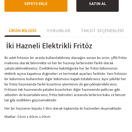
SEPETE EKLE
SATIN AL
ÜRÜN BILGISI
YORUMLAR
TAKSIT SEÇENEKLERI
İki Hazneli Elektrikli Fritöz
İki adet fritözün bir arada kullanılabilmesi olanağını sunan bu ürün, çiftli fritöz
makinesi olarak bilinmekte ve her bir hazneyi birbirinden farklı olarak
çalıştırabilmektesiniz. Özelliklerine bakıldığında her bir fritöz bölümünün
elektrik açma kapatma düğmeleri ve termostat ayarları farklıdır. Yani fritözün
bir bölümünü kullanırken diğer bölümünü kapalı tutabilirsiniz. Aynı şekilde her
bir fritöz haznesinde farklı kızartma işlemlerini de gerçekleştirebilirsiniz.
Fritözün tek haznesinde patates kızartırken diğer haznesinde patlıcan gibi
sebzeleri de kızartabilirsiniz, fritöz bölmeleri arasında birbirine koku ve benzer
tat gibi özellikleri geçmemektedir.
Her bir haznenin boyutu 5 litre olarak toplamda iki hazneden oluşmaktadır.
Ebatlar: 53cm x 40cm x 20cm