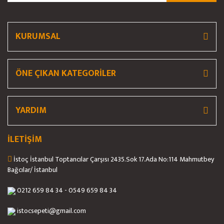
Ürün fiyatı diğer sitelerden daha pahalı.
Bu ürüne benzer farklı alternatifler olmalı.
KURUMSAL
ÖNE ÇIKAN KATEGORİLER
Gönder
YARDIM
İLETİŞİM
İstoç İstanbul Toptancılar Çarşısı 2435.Sok 17.Ada No:114 Mahmutbey
Bağcılar/ İstanbul
0212 659 84 34 - 0549 659 84 34
istocsepeti@gmail.com