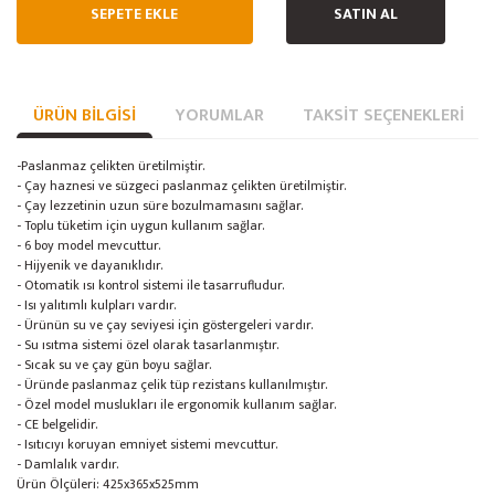
SEPETE EKLE
SATIN AL
ÜRÜN BILGISI
YORUMLAR
TAKSIT SEÇENEKLERI
-Paslanmaz çelikten üretilmiştir.
- Çay haznesi ve süzgeci paslanmaz çelikten üretilmiştir.
- Çay lezzetinin uzun süre bozulmamasını sağlar.
- Toplu tüketim için uygun kullanım sağlar.
- 6 boy model mevcuttur.
- Hijyenik ve dayanıklıdır.
- Otomatik ısı kontrol sistemi ile tasarrufludur.
- Isı yalıtımlı kulpları vardır.
- Ürünün su ve çay seviyesi için göstergeleri vardır.
- Su ısıtma sistemi özel olarak tasarlanmıştır.
- Sıcak su ve çay gün boyu sağlar.
- Üründe paslanmaz çelik tüp rezistans kullanılmıştır.
- Özel model muslukları ile ergonomik kullanım sağlar.
- CE belgelidir.
- Isıtıcıyı koruyan emniyet sistemi mevcuttur.
- Damlalık vardır.
Ürün Ölçüleri: 425x365x525mm