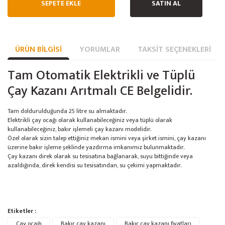
SEPETE EKLE
SATIN AL
ÜRÜN BILGISI
YORUMLAR
TAKSIT SEÇENEKLERI
Tam Otomatik Elektrikli ve Tüplü
Çay Kazanı Arıtmalı CE Belgelidir.
Tam doldurulduğunda 25 litre su almaktadır.
Elektrikli çay ocağı olarak kullanabileceğiniz veya tüplü olarak
kullanabileceğiniz, bakır işlemeli çay kazanı modelidir.
Özel olarak sizin talep ettiğiniz mekan ismini veya şirket ismini, çay kazanı
üzerine bakır işleme şeklinde yazdırma imkanımız bulunmaktadır.
Çay kazanı direk olarak su tesisatına bağlanarak, suyu bittiğinde veya
azaldığında, direk kendisi su tesisatından, su çekimi yapmaktadır.
Bu ürünün fiyat bilgisi, resim, ürün açıklamalarında ve diğer konularda
Etiketler :
yetersiz gördüğünüz noktaları öneri formunu kullanarak tarafımıza
Bu ürüne ilk yorumu siz yapın!
Çay ocağı
Ürün hakkında henüz soru sorulmamış.
Bakır çay kazanı
Bakır çay kazanı fiyatları