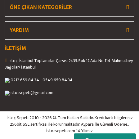
ÖNE ÇIKAN KATEGORİLER
YARDIM
İLETİŞİM
İstoç İstanbul Toptancılar Çarşısı 2435.Sok 17.Ada No:114 Mahmutbey
Bağcılar/ İstanbul
0212 659 84 34 - 0549 659 84 34
istocsepeti@gmail.com
İstoç Sepeti 2010 - 2026 ©. Tüm Hakları Saklıdır. Kredi kartı bilgileriniz
256bit SSL sertifikası ile korunmaktadır. Aypara İle Güvenli Ödeme..
İstocsepeti.com 14.Yılımız