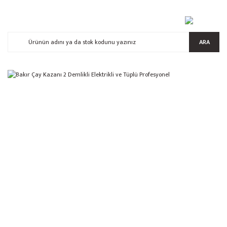
ARA
%4