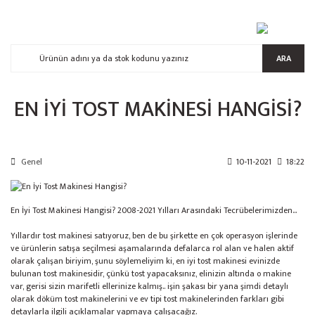
ARA
EN İYI TOST MAKINESI HANGISI?
Genel
10-11-2021
18:22
En İyi Tost Makinesi Hangisi? 2008-2021 Yılları Arasındaki Tecrübelerimizden...
Yıllardır tost makinesi satıyoruz, ben de bu şirkette en çok operasyon işlerinde
ve ürünlerin satışa seçilmesi aşamalarında defalarca rol alan ve halen aktif
olarak çalışan biriyim, şunu söylemeliyim ki, en iyi tost makinesi evinizde
bulunan tost makinesidir, çünkü tost yapacaksınız, elinizin altında o makine
var, gerisi sizin marifetli ellerinize kalmış.. işin şakası bir yana şimdi detaylı
olarak döküm tost makinelerini ve ev tipi tost makinelerinden farkları gibi
detaylarla ilgili açıklamalar yapmaya çalışacağız.