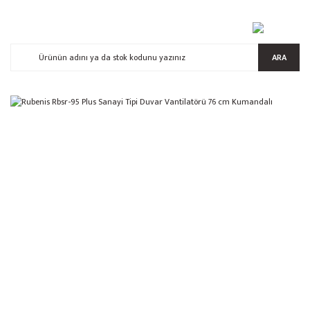
ARA
%15