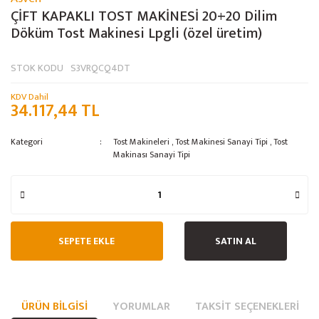
ÇİFT KAPAKLI TOST MAKİNESİ 20+20 Dilim
Döküm Tost Makinesi Lpgli (özel üretim)
STOK KODU
S3VRQCQ4DT
KDV Dahil
34.117,44 TL
Kategori
Tost Makineleri
,
Tost Makinesi Sanayi Tipi
,
Tost
Makinası Sanayi Tipi
SEPETE EKLE
SATIN AL
ÜRÜN BILGISI
YORUMLAR
TAKSIT SEÇENEKLERI