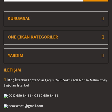
Ürün fiyatı diğer sitelerden daha pahalı.
Bu ürüne benzer farklı alternatifler olmalı.
KURUMSAL
ÖNE ÇIKAN KATEGORİLER
Gönder
YARDIM
İLETİŞİM
İstoç İstanbul Toptancılar Çarşısı 2435.Sok 17.Ada No:114 Mahmutbey
Bağcılar/ İstanbul
0212 659 84 34 - 0549 659 84 34
istocsepeti@gmail.com