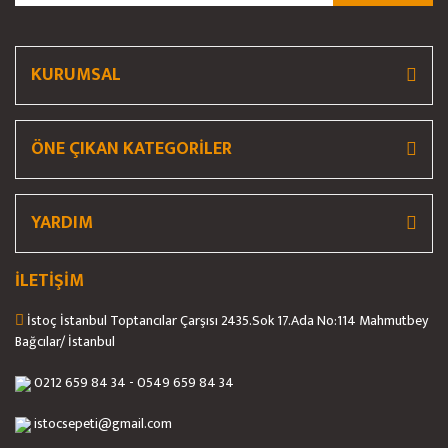
Ürün fiyatı diğer sitelerden daha pahalı.
Bu ürüne benzer farklı alternatifler olmalı.
KURUMSAL
ÖNE ÇIKAN KATEGORİLER
Gönder
YARDIM
İLETİŞİM
İstoç İstanbul Toptancılar Çarşısı 2435.Sok 17.Ada No:114 Mahmutbey
Bağcılar/ İstanbul
0212 659 84 34 - 0549 659 84 34
istocsepeti@gmail.com