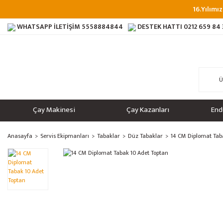
16.Yılımız
WHATSAPP İLETİŞİM
5558884844
DESTEK HATTI
0212 659 84
Çay Makinesi
Çay Kazanları
End
Anasayfa
Servis Ekipmanları
Tabaklar
Düz Tabaklar
14 CM Diplomat Tab