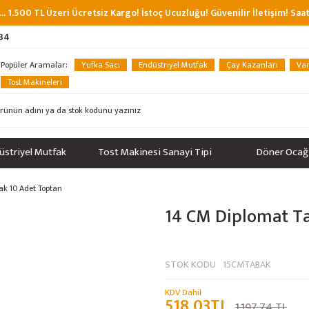
... 1.500 TL Üzeri Ücretsiz Kargo! İstoç Ucuzluğu! Güvenilir İletişim! Sa
 34
Popüler Aramalar:
Yufka Sacı
Endüstriyel Mutfak
Çay Kazanları
Van
Tost Makineleri
üstriyel Mutfak
Tost Makinesi Sanayi Tipi
Döner Ocağ
ak 10 Adet Toptan
14 CM Diplomat T
%57
STOK KODU
15CMTABAK
KDV Dahil
518,03TL
1.197,74 TL