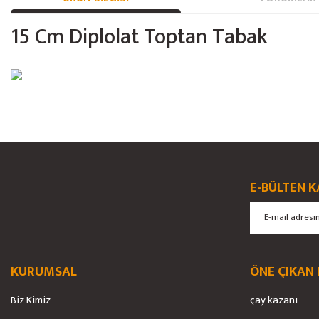
15 Cm Diplolat Toptan Tabak
Bu ürünün fiyat bilgisi, resim, ürün açıklamalarında ve diğer konularda yete
Görüş ve önerileriniz için teşekkür ederiz.
Ürün resmi kalitesiz, bozuk veya görüntülenemiyor.
E-BÜLTEN K
Ürün açıklamasında eksik bilgiler bulunuyor.
Ürün bilgilerinde hatalar bulunuyor.
Ürün fiyatı diğer sitelerden daha pahalı.
Bu ürüne benzer farklı alternatifler olmalı.
KURUMSAL
ÖNE ÇIKAN
Biz Kimiz
çay kazanı