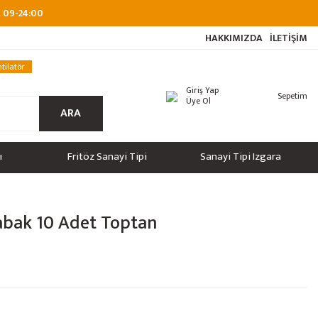
at 09-24:00
HAKKIMIZDA
İLETİŞİM
tilatör
Giriş Yap
Sepetim
Üye Ol
ARA
ı
Fritöz Sanayi Tipi
Sanayi Tipi Izgara
abak 10 Adet Toptan