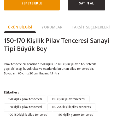
SEPETE EKLE
SATIN AL
ÜRÜN BILGISI
YORUMLAR
TAKSIT SEÇENEKLERI
150-170 Kişilik Pilav Tenceresi Sanayi
Tipi Büyük Boy
Pilav tencereleri arasında 150 kişilik ile 170 kişilik pilavın tek seferde
yapılabileceği büyüklükte ve ebatlarda bulunan pilav tenceresidir.
Boyutları: 60 cm x 20 cm Hacim: 45 litre
Bu ürünün fiyat bilgisi, resim, ürün açıklamalarında ve diğer konularda
Etiketler :
yetersiz gördüğünüz noktaları öneri formunu kullanarak tarafımıza
Bu ürüne ilk yorumu siz yapın!
150 kişilik pilav tenceresi
Ürün hakkında henüz soru sorulmamış.
160 kişilik pilav tenceresi
iletebilirsiniz.
Görüş ve önerileriniz için teşekkür ederiz.
170 kişilik pilav tenceresi
150-200 kişilik pilav tenceresi
100-150 kişilik pilav tenceresi
150 kişilik yemek tenceresi
Yorum Yaz
Soru Sor