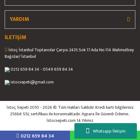
YARDIM
İLETİŞİM
İstoç İstanbul Toptancılar Çarşısı 2435.Sok 17.Ada No:114 Mahmutbey
Bağcılar/ İstanbul
0212 659 84 34 - 0549 659 84 34
istocsepeti@gmail.com
İstoç Sepeti 2010 - 2026 ©. Tüm Hakları Saklıdır. Kredi kartı bilgileriniz
256bit SSL sertifikası ile korunmaktadır. Aypara İle Güvenli Ödeme..
İstocsepeti.com 14.Yılımız
Whatsapp İletişim
0212 659 84 34
5558884844
ile
ideasoft
e-