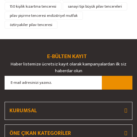
Ürün resmi kalitesiz, bozuk veya görüntülenemiyor.
150 kişilik kızartma tenceresi
sanayi tipi büyük pilav tencereleri
Ürün açıklamasında eksik bilgiler bulunuyor.
pilav pişirme tenceresi endüstriyel mutfak
Ürün bilgilerinde hatalar bulunuyor.
öztiryakiler pilav tenceresi
Ürün fiyatı diğer sitelerden daha pahalı.
Bu ürüne benzer farklı alternatifler olmalı.
E-BÜLTEN KAYIT
Haber listemize ücretsiz kayıt olarak kampanyalardan ilk siz
haberdar olun
Gönder
KURUMSAL
ÖNE ÇIKAN KATEGORİLER