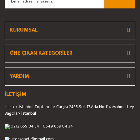
Ürün bilgilerinde hatalar bulunuyor.
Ürün fiyatı diğer sitelerden daha pahalı.
Bu ürüne benzer farklı alternatifler olmalı.
KURUMSAL
ÖNE ÇIKAN KATEGORİLER
Gönder
YARDIM
İLETİŞİM
İstoç İstanbul Toptancılar Çarşısı 2435.Sok 17.Ada No:114 Mahmutbey
Bağcılar/ İstanbul
0212 659 84 34 - 0549 659 84 34
istocsepeti@gmail.com