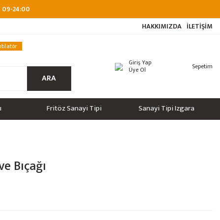
at 09-24:00
HAKKIMIZDA
İLETİŞİM
tilatör
Giriş Yap
Sepetim
Üye Ol
ARA
ı
Fritöz Sanayi Tipi
Sanayi Tipi Izgara
ve Bıçağı