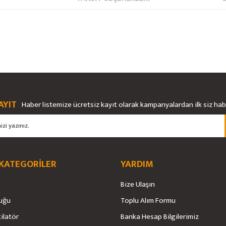
rsiz gördüğünüz noktaları öneri formunu kullanarak tarafımıza iletebilirsiniz.
Bu ürüne ilk yorumu siz yapın!
Ürün hakkında henüz soru sorulmamış.
AYIT
Haber listemize ücretsiz kayıt olarak kampanyalardan ilk siz ha
Yorum Yaz
Soru Sor
 KATEGORİLER
YARDIM
Bize Ulaşın
uğu
Toplu Alım Formu
tilatör
Banka Hesap Bilgilerimiz
Gönder