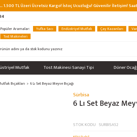
... 1.500 TL Üzeri Ücretsiz Kargo! İstoç Ucuzluğu! Güvenilir İletişim! Sa
 34
Popüler Aramalar:
Yufka Sacı
Endüstriyel Mutfak
Çay Kazanları
Van
Tost Makineleri
üstriyel Mutfak
Tost Makinesi Sanayi Tipi
Döner Ocağ
Mutfak Bıçakları
6 Lı Set Beyaz Meyve Bıçağı
Sürbisa
6 Lı Set Beyaz Mey
STOK KODU
SURBISA52