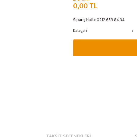
KDV Dahil
0,00 TL
Sipariş Hattı:
0212 659 84 34
Kategori
TAKSIT SEÇENEKLERI