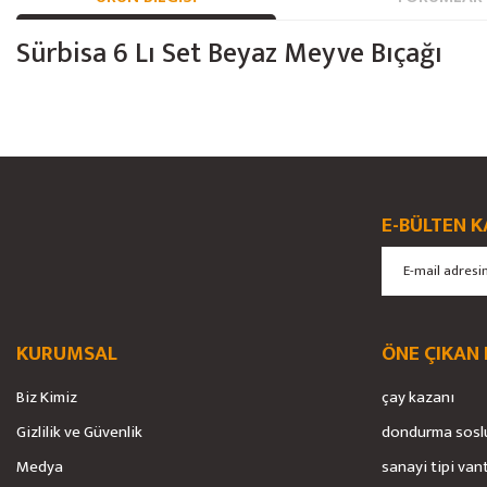
Sürbisa 6 Lı Set Beyaz Meyve Bıçağı
Bu ürünün fiyat bilgisi, resim, ürün açıklamalarında ve diğer konularda yete
Görüş ve önerileriniz için teşekkür ederiz.
Ürün resmi kalitesiz, bozuk veya görüntülenemiyor.
E-BÜLTEN K
Ürün açıklamasında eksik bilgiler bulunuyor.
Ürün bilgilerinde hatalar bulunuyor.
Ürün fiyatı diğer sitelerden daha pahalı.
Bu ürüne benzer farklı alternatifler olmalı.
KURUMSAL
ÖNE ÇIKAN
Biz Kimiz
çay kazanı
Gizlilik ve Güvenlik
dondurma sosl
Medya
sanayi tipi van