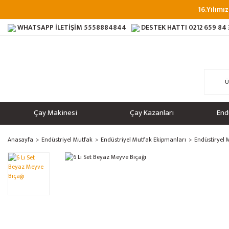
16.Yılımız
WHATSAPP İLETİŞİM
5558884844
DESTEK HATTI
0212 659 84
Çay Makinesi
Çay Kazanları
End
Anasayfa
Endüstriyel Mutfak
Endüstriyel Mutfak Ekipmanları
Endüstiryel 