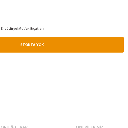
Endüstiryel Mutfak Bıçakları
STOKTA YOK
SORU & CEVAP
ÖNERILERINIZ