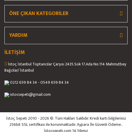
ÖNE ÇIKAN KATEGORİLER
Gönder
YARDIM
İLETİŞİM
İstoç İstanbul Toptancılar Çarşısı 2435.Sok 17.Ada No:114 Mahmutbey
Bağcılar/ İstanbul
0212 659 84 34 - 0549 659 84 34
istocsepeti@gmail.com
İstoç Sepeti 2010 - 2026 ©. Tüm Hakları Saklıdır. Kredi kartı bilgileriniz
256bit SSL sertifikası ile korunmaktadır. Aypara İle Güvenli Ödeme..
İstocsepeti.com 14.Yılımız