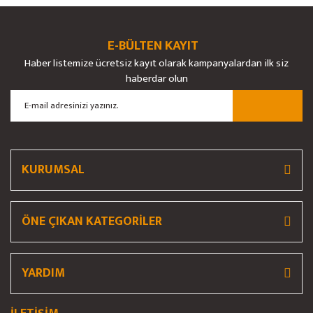
Ürün açıklamasında eksik bilgiler bulunuyor.
Ürün bilgilerinde hatalar bulunuyor.
E-BÜLTEN KAYIT
Ürün fiyatı diğer sitelerden daha pahalı.
Haber listemize ücretsiz kayıt olarak kampanyalardan ilk siz
Bu ürüne benzer farklı alternatifler olmalı.
haberdar olun
Gönder
KURUMSAL
ÖNE ÇIKAN KATEGORİLER
YARDIM