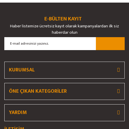
Ürün açıklamasında eksik bilgiler bulunuyor.
Ürün bilgilerinde hatalar bulunuyor.
E-BÜLTEN KAYIT
Ürün fiyatı diğer sitelerden daha pahalı.
Haber listemize ücretsiz kayıt olarak kampanyalardan ilk siz
Bu ürüne benzer farklı alternatifler olmalı.
haberdar olun
Gönder
KURUMSAL
ÖNE ÇIKAN KATEGORİLER
YARDIM