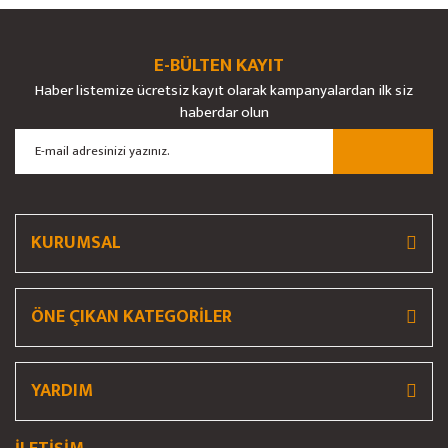
Ürün açıklamasında eksik bilgiler bulunuyor.
Ürün bilgilerinde hatalar bulunuyor.
E-BÜLTEN KAYIT
Ürün fiyatı diğer sitelerden daha pahalı.
Haber listemize ücretsiz kayıt olarak kampanyalardan ilk siz
Bu ürüne benzer farklı alternatifler olmalı.
haberdar olun
Gönder
KURUMSAL
ÖNE ÇIKAN KATEGORİLER
YARDIM