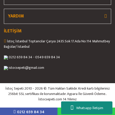
Et Kemik Testeresi
Hamburger Presi
YARDIM
Hamur Açma Makinası
İLETİŞİM
İş Güvenliği / İş Elbisesi
İstoç İstanbul Toptancılar Çarşısı 2435.Sok 17.Ada No:114 Mahmutbey
Islak Hamburger Muhafaza
Bağcılar/ İstanbul
Kaynatma Tenceresi
0212 659 84 34 - 0549 659 84 34
Köfte Şekillendirme Makinası
istocsepeti@gmail.com
Konserve Açacağı
Küllük
İstoç Sepeti 2010 - 2026 ©. Tüm Hakları Saklıdır. Kredi kartı bilgileriniz
256bit SSL sertifikası ile korunmaktadır. Aypara İle Güvenli Ödeme..
Kumpir Makinesi
İstocsepeti.com 14.Yılımız
Künefe Ocağı
Whatsapp İletişim
0212 659 84 34
5558884844
ile
ideasoft
e-