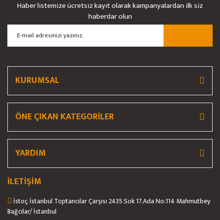
Haber listemize ücretsiz kayıt olarak kampanyalardan ilk siz
Ürün resmi kalitesiz, bozuk veya görüntülenemiyor.
haberdar olun
Ürün açıklamasında eksik bilgiler bulunuyor.
Ürün bilgilerinde hatalar bulunuyor.
Ürün fiyatı diğer sitelerden daha pahalı.
Bu ürüne benzer farklı alternatifler olmalı.
KURUMSAL
ÖNE ÇIKAN KATEGORİLER
Gönder
YARDIM
İLETİŞİM
İstoç İstanbul Toptancılar Çarşısı 2435.Sok 17.Ada No:114 Mahmutbey
Bağcılar/ İstanbul