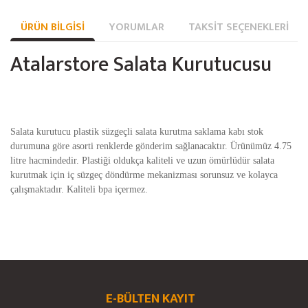
ÜRÜN BILGISI
YORUMLAR
TAKSIT SEÇENEKLERI
Atalarstore Salata Kurutucusu
Salata kurutucu plastik süzgeçli salata kurutma saklama kabı stok
durumuna göre asorti renklerde gönderim sağlanacaktır. Ürünümüz 4.75
litre hacmindedir. Plastiği oldukça kaliteli ve uzun ömürlüdür salata
kurutmak için iç süzgeç döndürme mekanizması sorunsuz ve kolayca
çalışmaktadır. Kaliteli bpa içermez.
Bu ürünün fiyat bilgisi, resim, ürün açıklamalarında ve diğer konularda
yetersiz gördüğünüz noktaları öneri formunu kullanarak tarafımıza
Bu ürüne ilk yorumu siz yapın!
Ürün hakkında henüz soru sorulmamış.
iletebilirsiniz.
Görüş ve önerileriniz için teşekkür ederiz.
E-BÜLTEN KAYIT
Yorum Yaz
Soru Sor