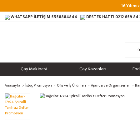
16.Yılımız
WHATSAPP İLETİŞİM
5558884844
DESTEK HATTI
0212 659 84
Çay Makinesi
Çay Kazanları
End
Anasayfa
İstoç Promosyon
Ofis ve İş Ürünleri
Ajanda ve Organizerler
Bağ