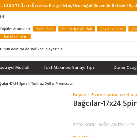
... 1.500 TL Üzeri Ücretsiz Kargo! İstoç Ucuzluğu! Güvenilir İletişim! Sa
 34
Popüler Aramalar:
Yufka Sacı
Endüstriyel Mutfak
Çay Kazanları
Van
Tost Makineleri
üstriyel Mutfak
Tost Makinesi Sanayi Tipi
Döner Ocağ
cılar-17x24 Spiralli Tarihsiz Defter Promosyon
Beyaz - Promosyona özel alı
Bağcılar-17x24 Spi
STOK KODU
BAĞCILAR-17X24-TB