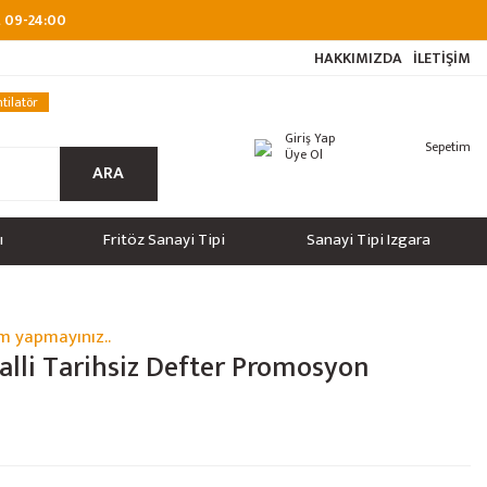
at 09-24:00
HAKKIMIZDA
İLETİŞİM
tilatör
Giriş Yap
Sepetim
Üye Ol
ARA
ı
Fritöz Sanayi Tipi
Sanayi Tipi Izgara
m yapmayınız..
ralli Tarihsiz Defter Promosyon