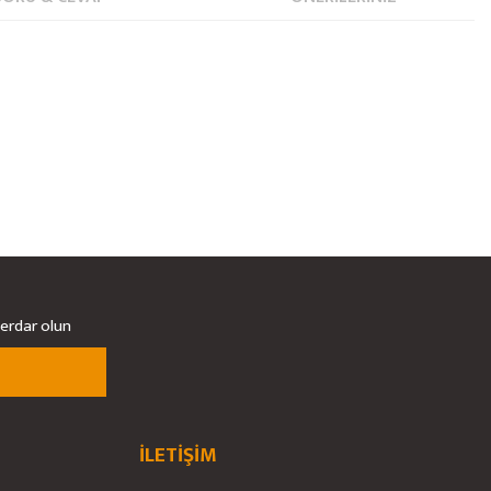
berdar olun
İLETİŞİM