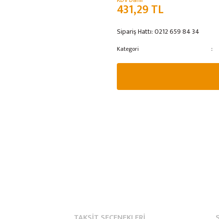
KDV Dahil
431,29 TL
Sipariş Hattı:
0212 659 84 34
Kategori
TAKSIT SEÇENEKLERI