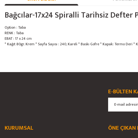
Bağcılar-17x24 Spiralli Tarihsiz Defte
Option : Taba
RENK : Taba
EBAT : 17 x 24 cm
* Kağıt 80gr. Krem * Sayfa Sayısı : 240, Kareli * Baskı Gofre * Kapak: Termo Deri * Ko
Bu ürünün fiyat bilgisi, resim, ürün açıklamalarında ve diğer konularda yete
Görüş ve önerileriniz için teşekkür ederiz.
Ürün resmi kalitesiz, bozuk veya görüntülenemiyor.
E-BÜLTEN K
Ürün açıklamasında eksik bilgiler bulunuyor.
Ürün bilgilerinde hatalar bulunuyor.
Ürün fiyatı diğer sitelerden daha pahalı.
Bu ürüne benzer farklı alternatifler olmalı.
KURUMSAL
ÖNE ÇIKAN