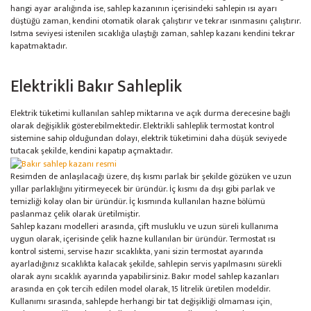
hangi ayar aralığında ise, sahlep kazanının içerisindeki sahlepin ısı ayarı
düştüğü zaman, kendini otomatik olarak çalıştırır ve tekrar ısınmasını çalıştırır.
Isıtma seviyesi istenilen sıcaklığa ulaştığı zaman, sahlep kazanı kendini tekrar
kapatmaktadır.
Elektrikli Bakır Sahleplik
Elektrik tüketimi kullanılan sahlep miktarına ve açık durma derecesine bağlı
olarak değişiklik gösterebilmektedir. Elektrikli sahleplik termostat kontrol
sistemine sahip olduğundan dolayı, elektrik tüketimini daha düşük seviyede
tutacak şekilde, kendini kapatıp açmaktadır.
Resimden de anlaşılacağı üzere, dış kısmı parlak bir şekilde gözüken ve uzun
yıllar parlaklığını yitirmeyecek bir üründür. İç kısmı da dışı gibi parlak ve
temizliği kolay olan bir üründür. İç kısmında kullanılan hazne bölümü
paslanmaz çelik olarak üretilmiştir.
Sahlep kazanı modelleri arasında, çift musluklu ve uzun süreli kullanıma
uygun olarak, içerisinde çelik hazne kullanılan bir üründür. Termostat ısı
kontrol sistemi, servise hazır sıcaklıkta, yani sizin termostat ayarında
ayarladığınız sıcaklıkta kalacak şekilde, sahlepin servis yapılmasını sürekli
olarak aynı sıcaklık ayarında yapabilirsiniz. Bakır model sahlep kazanları
arasında en çok tercih edilen model olarak, 15 litrelik üretilen modeldir.
Kullanımı sırasında, sahlepde herhangi bir tat değişikliği olmaması için,