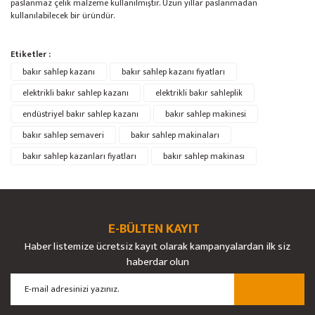
paslanmaz çelik malzeme kullanılmıştır. Uzun yıllar paslanmadan
kullanılabilecek bir üründür.
Bu ürünün fiyat bilgisi, resim, ürün açıklamalarında ve diğer konularda
Etiketler :
yetersiz gördüğünüz noktaları öneri formunu kullanarak tarafımıza
Bu ürüne ilk yorumu siz yapın!
bakır sahlep kazanı
Ürün hakkında henüz soru sorulmamış.
bakır sahlep kazanı fiyatları
iletebilirsiniz.
Görüş ve önerileriniz için teşekkür ederiz.
elektrikli bakır sahlep kazanı
elektrikli bakır sahleplik
endüstriyel bakır sahlep kazanı
bakır sahlep makinesi
Yorum Yaz
Soru Sor
Ürün resmi kalitesiz, bozuk veya görüntülenemiyor.
bakır sahlep semaveri
bakır sahlep makinaları
Ürün açıklamasında eksik bilgiler bulunuyor.
bakır sahlep kazanları fiyatları
bakır sahlep makinası
Ürün bilgilerinde hatalar bulunuyor.
Ürün fiyatı diğer sitelerden daha pahalı.
Bu ürüne benzer farklı alternatifler olmalı.
E-BÜLTEN KAYIT
Haber listemize ücretsiz kayıt olarak kampanyalardan ilk siz
haberdar olun
Gönder