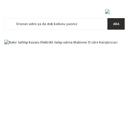
ARA
%5