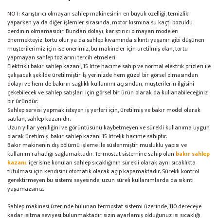
NOT: Karıştırıcı olmayan sahlep makinesinin en büyük özelliği, temizlik
yaparken ya da diğer işlemler sırasında, motor kısmına su kaçtı bozuldu
derdinin olmamasıdır. Bundan dolayı, karıştırıcı olmayan modeleri
önermekteyiz, tortu olur ya da sahlep kıvamında sıkıntı yaşanır gibi düşünen
müşterilerimiz için ise önerimiz, bu makineler için üretilmiş olan, tortu
yapmayan sahlep tozlarını tercih etmeleri.
Elektrikli bakır sahlep kazanı, 15 litre hacime sahip ve normal elektrik prizleri ile
çalışacak şekilde üretilmiştir. İş yerinizde hem güzel bir görsel olmasından
dolayı ve hem de bakırın sağlıklı kullanımı açısından, müşterilerin ilgisini
çekebilecek ve sahlep satışları için görsel bir ürün olarak da kullanabileceğiniz
bir üründür.
Sahlep servisi yapmak isteyen iş yerleri için, üretilmiş ve bakır model olarak
satılan, sahlep kazanıdır.
Uzun yıllar yeniliğini ve görüntüsünü kaybetmeyen ve sürekli kullanıma uygun
olarak üretilmiş, bakır sahlep kazanı 15 litrelik hacime sahiptir.
Bakır makinenin dış bölümü işleme ile süslenmiştir, musluklu yapısı ve
kullanım rahatlığı sağlamaktadır. Termostat sistemine sahip olan
bakır sahlep
kazanı
, içerisine konulan sahlep sıcaklığının sürekli olarak aynı sıcaklıkta
tutulması için kendisini otomatik olarak açıp kapamaktadır. Sürekli kontrol
gerektirmeyen bu sistemi sayesinde, uzun süreli kullanımlarda da sıkıntı
yaşamazsınız.
Sahlep makinesi üzerinde bulunan termostat sistemi üzerinde, 110 dereceye
kadar ısıtma seviyesi bulunmaktadır, sizin ayarlamış olduğunuz ısı sıcaklığı