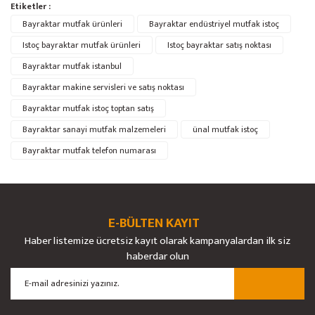
Bu ürünün fiyat bilgisi, resim, ürün açıklamalarında ve diğer konularda
Etiketler :
yetersiz gördüğünüz noktaları öneri formunu kullanarak tarafımıza
Bu ürüne ilk yorumu siz yapın!
Bayraktar mutfak ürünleri
Ürün hakkında henüz soru sorulmamış.
Bayraktar endüstriyel mutfak istoç
iletebilirsiniz.
Görüş ve önerileriniz için teşekkür ederiz.
Istoç bayraktar mutfak ürünleri
Istoç bayraktar satış noktası
Bayraktar mutfak istanbul
Yorum Yaz
Soru Sor
Ürün resmi kalitesiz, bozuk veya görüntülenemiyor.
Bayraktar makine servisleri ve satış noktası
Ürün açıklamasında eksik bilgiler bulunuyor.
Bayraktar mutfak istoç toptan satış
Ürün bilgilerinde hatalar bulunuyor.
Bayraktar sanayi mutfak malzemeleri
ünal mutfak istoç
Ürün fiyatı diğer sitelerden daha pahalı.
Bayraktar mutfak telefon numarası
Bu ürüne benzer farklı alternatifler olmalı.
E-BÜLTEN KAYIT
Haber listemize ücretsiz kayıt olarak kampanyalardan ilk siz
Gönder
haberdar olun