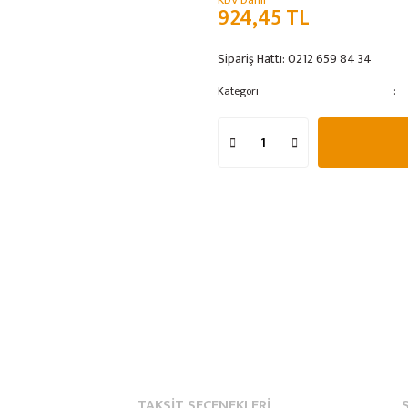
KDV Dahil
924,45 TL
Sipariş Hattı:
0212 659 84 34
Kategori
TAKSIT SEÇENEKLERI