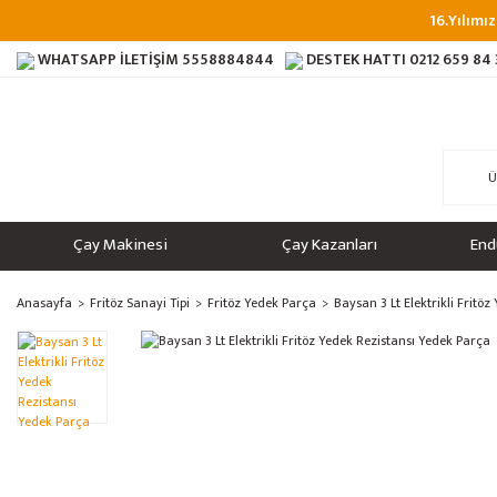
16.Yılımız
WHATSAPP İLETİŞİM
5558884844
DESTEK HATTI
0212 659 84
Çay Makinesi
Çay Kazanları
End
Anasayfa
Fritöz Sanayi Tipi
Fritöz Yedek Parça
Baysan 3 Lt Elektrikli Fritö