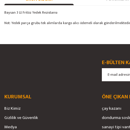
Baysan 3 Lt Fritöz Yedek Rezistansı
Not: Yedek parça grubu tek alımlarda kargo alıcı ödemeli olarak gönderilmektedir. Fr
Bu ürünün fiyat bilgisi, resim, ürün açıklamalarında ve diğer konularda yete
Görüş ve önerileriniz için teşekkür ederiz.
Ürün resmi kalitesiz, bozuk veya görüntülenemiyor.
E-BÜLTEN K
Ürün açıklamasında eksik bilgiler bulunuyor.
Ürün bilgilerinde hatalar bulunuyor.
Ürün fiyatı diğer sitelerden daha pahalı.
Bu ürüne benzer farklı alternatifler olmalı.
KURUMSAL
ÖNE ÇIKAN
Biz Kimiz
çay kazanı
Gizlilik ve Güvenlik
dondurma sosl
Medya
sanayi tipi van