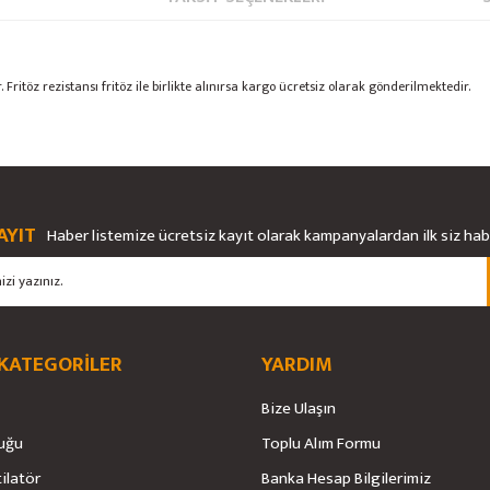
itöz rezistansı fritöz ile birlikte alınırsa kargo ücretsiz olarak gönderilmektedir.
rsiz gördüğünüz noktaları öneri formunu kullanarak tarafımıza iletebilirsiniz.
Bu ürüne ilk yorumu siz yapın!
Ürün hakkında henüz soru sorulmamış.
AYIT
Haber listemize ücretsiz kayıt olarak kampanyalardan ilk siz ha
Yorum Yaz
Soru Sor
 KATEGORİLER
YARDIM
Bize Ulaşın
uğu
Toplu Alım Formu
tilatör
Banka Hesap Bilgilerimiz
Gönder