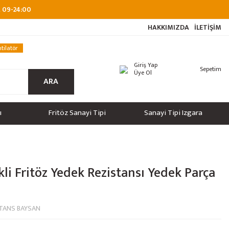
at 09-24:00
HAKKIMIZDA
İLETİŞİM
tilatör
Giriş Yap
Sepetim
Üye Ol
ARA
ı
Fritöz Sanayi Tipi
Sanayi Tipi Izgara
kli Fritöz Yedek Rezistansı Yedek Parça
STANS BAYSAN