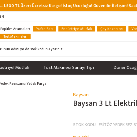
... 1.500 TL Üzeri Ücretsiz Kargo! İstoç Ucuzluğu! Güvenilir İletişim! Sa
 34
Popüler Aramalar:
Yufka Sacı
Endüstriyel Mutfak
Çay Kazanları
Van
Tost Makineleri
üstriyel Mutfak
Tost Makinesi Sanayi Tipi
Döner Ocağ
z Yedek Rezistansı Yedek Parça
Baysan
Baysan 3 Lt Elektri
STOK KODU
FRİTÖZ YEDEK REZİ