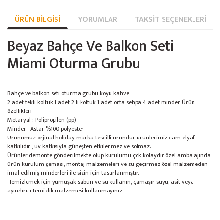
ÜRÜN BILGISI
YORUMLAR
TAKSIT SEÇENEKLERI
Beyaz Bahçe Ve Balkon Seti
Miami Oturma Grubu
Bahçe ve balkon seti oturma grubu koyu kahve
2 adet tekli koltuk 1 adet 2 li koltuk 1 adet orta sehpa 4 adet minder Ürün
özellikleri
Metaryal : Polipropilen (pp)
Minder : Astar %100 polyester
Ürünümüz orjinal holiday marka tescilli üründür ürünlerimiz cam elyaf
katkılıdır , uv katkısıyla güneşten etkilenmez ve solmaz.
Ürünler demonte gönderilmekte olup kurulumu çok kolaydır özel ambalajında
ürün kurulum şeması, montaj malzemeleri ve su geçirmez özel malzemeden
imal edilmiş minderleri ile sizin için tasarlanmıştır.
Temizlemek için yumuşak sabun ve su kullanın, çamaşır suyu, asit veya
aşındırıcı temizlik malzemesi kullanmayınız.
Bu ürünün fiyat bilgisi, resim, ürün açıklamalarında ve diğer konularda