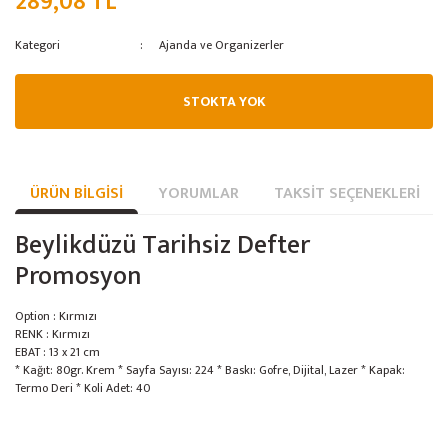
289,08 TL
Buz Yapma Makinesi
Kategori
Ajanda ve Organizerler
Dilimleme Makinası
STOKTA YOK
Ananas Kesici
Ankastre Servis Üniteleri
Avatherm Thermobox
ÜRÜN BILGISI
YORUMLAR
TAKSIT SEÇENEKLERI
Baharat / Kuruyemiş Öğütücü
Beylikdüzü Tarihsiz Defter
Promosyon
Bambu Meşale
Benmari
Option : Kırmızı
RENK : Kırmızı
Börek Muhafaza
EBAT : 13 x 21 cm
* Kağıt: 80gr. Krem * Sayfa Sayısı: 224 * Baskı: Gofre, Dijital, Lazer * Kapak:
Cafe Ekipmanları
Termo Deri * Koli Adet: 40
Çalışma Tezgahları