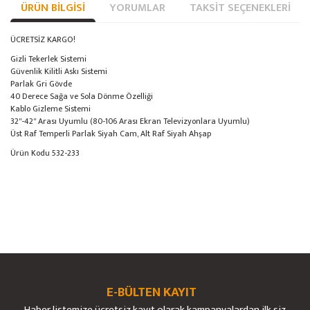
ÜRÜN BILGISI
YORUMLAR
TAKSIT SEÇENEKLERI
ÜCRETSİZ KARGO!
Gizli Tekerlek Sistemi
Güvenlik Kilitli Askı Sistemi
Parlak Gri Gövde
40 Derece Sağa ve Sola Dönme Özelliği
Kablo Gizleme Sistemi
32''-42'' Arası Uyumlu (80-106 Arası Ekran Televizyonlara Uyumlu)
Üst Raf Temperli Parlak Siyah Cam, Alt Raf Siyah Ahşap
Ürün Kodu 532-233
Bu ürünün fiyat bilgisi, resim, ürün açıklamalarında ve diğer konularda
yetersiz gördüğünüz noktaları öneri formunu kullanarak tarafımıza
Bu ürüne ilk yorumu siz yapın!
Ürün hakkında henüz soru sorulmamış.
iletebilirsiniz.
Görüş ve önerileriniz için teşekkür ederiz.
E-BÜLTEN KAYIT
Yorum Yaz
Soru Sor
Haber listemize ücretsiz kayıt olarak kampanyalardan ilk siz