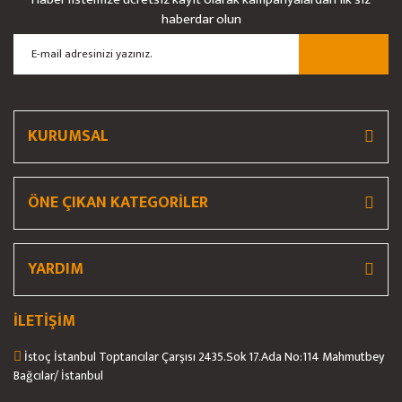
Ürün resmi kalitesiz, bozuk veya görüntülenemiyor.
haberdar olun
Ürün açıklamasında eksik bilgiler bulunuyor.
Ürün bilgilerinde hatalar bulunuyor.
Ürün fiyatı diğer sitelerden daha pahalı.
Bu ürüne benzer farklı alternatifler olmalı.
KURUMSAL
ÖNE ÇIKAN KATEGORİLER
Gönder
YARDIM
İLETİŞİM
İstoç İstanbul Toptancılar Çarşısı 2435.Sok 17.Ada No:114 Mahmutbey
Bağcılar/ İstanbul