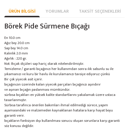
ÜRÜN BILGISI
YORUMLAR
TAKSIT SEÇENEKLERI
Börek Pide Sürmene Bıçağı
En 10.0 cm
Ağız boy 20.0 cm
Sap boy 14.0 cm
Kalınlık 2.0 mm
Ağırlık : 220 gr.
Not: Bıçak ölçüleri sap hariç olarak nitelendirilmiştir.
Temizleme / garanti bıçağınızı her kullanımdan sonra ılık sabunlu su ile
yıkamanızı ve kuru bir havlu ile kurulamanızı tavsiye ediyoruz çünkü
Bir çok yiyecek asit içerir.
bıçağınızın üzerinde kalan yiyecek parçaları bıçağınızı aşındırır
ve aşınan bıçağın paslanması mümkündür.
sürbısa bıçakları en yüksek kalite standartlarını yakalamak üzere ustaca
tasarlanmıştır.
Sürbısa tarafınca önerilen bakımları ihmal edilmediği sürece, yapım
aşamasındaki ve malzemeden kaynaklanan hatalara karşı hayat boyu
garanti verir.
bıçakların fonksiyon dışı kullanılması sonucu oluşan sorunlara karşı garanti
söz konusu değildir.