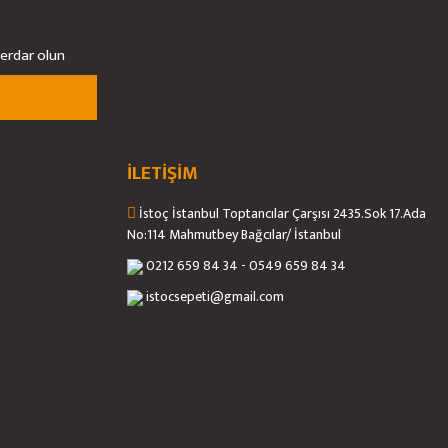
berdar olun
İLETİŞİM
İstoç İstanbul Toptancılar Çarşısı 2435.Sok 17.Ada
No:114 Mahmutbey Bağcılar/ İstanbul
0212 659 84 34 - 0549 659 84 34
istocsepeti@gmail.com