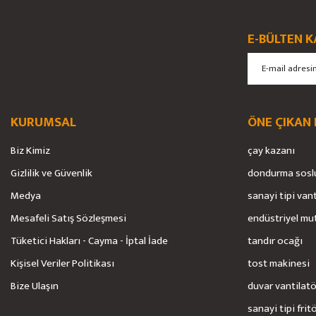
Ürün resmi kalitesiz, bozuk veya görüntülenemiyor.
E-BÜLTEN K
Ürün açıklamasında eksik bilgiler bulunuyor.
Ürün bilgilerinde hatalar bulunuyor.
Ürün fiyatı diğer sitelerden daha pahalı.
Bu ürüne benzer farklı alternatifler olmalı.
KURUMSAL
ÖNE ÇIKAN
Biz Kimiz
çay kazanı
Gizlilik ve Güvenlik
dondurma sosl
Medya
sanayi tipi van
Mesafeli Satış Sözleşmesi
endüstriyel mu
Tüketici Hakları - Cayma - İptal İade
tandır ocağı
Kişisel Veriler Politikası
tost makinesi
Bize Ulaşın
duvar vantilat
sanayi tipi frit