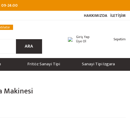
at 09-24:00
HAKKIMIZDA
İLETİŞİM
tilatör
Giriş Yap
Sepetim
Üye Ol
ARA
ı
Fritöz Sanayi Tipi
Sanayi Tipi Izgara
a Makinesi