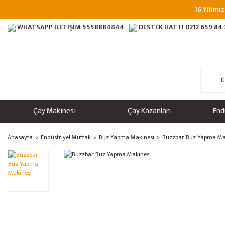
16.Yılımız
WHATSAPP İLETİŞİM
5558884844
DESTEK HATTI
0212 659 84
Çay Makinesi
Çay Kazanları
End
Anasayfa
Endüstriyel Mutfak
Buz Yapma Makinesi
Buzzbar Buz Yapma Ma