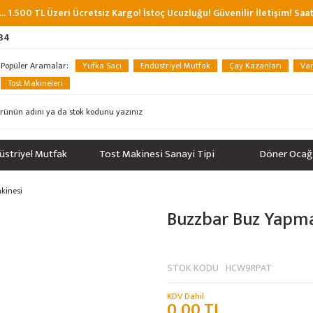
... 1.500 TL Üzeri Ücretsiz Kargo! İstoç Ucuzluğu! Güvenilir İletişim! Sa
 34
Popüler Aramalar:
Yufka Sacı
Endüstriyel Mutfak
Çay Kazanları
Van
Tost Makineleri
üstriyel Mutfak
Tost Makinesi Sanayi Tipi
Döner Ocağ
kinesi
Buzzbar Buz Yapm
STOK KODU
HCW9RPAT
KDV Dahil
0,00 TL