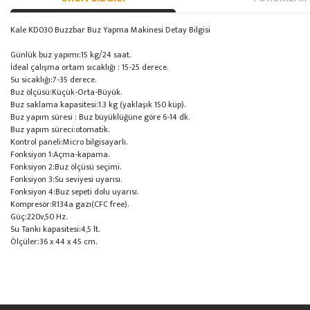
Kale KD030 Buzzbar Buz Yapma Makinesi Detay Bilgisi
Günlük buz yapımı:15 kg/24 saat.
İdeal çalışma ortam sıcaklığı : 15-25 derece.
Su sicaklığı:7-35 derece.
Buz ölçüsü:Küçük-Orta-Büyük.
Buz saklama kapasitesi:1.3 kg (yaklaşık 150 küp).
Buz yapım süresi : Buz büyüklüğüne göre 6-14 dk.
Buz yapım süreci:otomatik.
Kontrol paneli:Micro bilgisayarlı.
Fonksiyon 1:Açma-kapama.
Fonksiyon 2:Buz ölçüsü seçimi.
Fonksiyon 3:Su seviyesi uyarısı.
Fonksiyon 4:Buz sepeti dolu uyarısı.
Kompresör:R134a gazı(CFC free).
Güç:220v,50 Hz.
Su Tankı kapasitesi:4,5 lt.
Ölçüler:36 x 44 x 45 cm.
Bu ürünün fiyat bilgisi, resim, ürün açıklamalarında ve diğer konularda yete
Görüş ve önerileriniz için teşekkür ederiz.