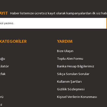
Ürün hakkında henüz soru sorulmamış.
AYIT
Haber listemize ücretsiz kayıt olarak kampanyalardan ilk siz ha
Yorum Yaz
Soru Sor
 KATEGORİLER
YARDIM
Bize Ulaşın
uğu
Toplu Alım Formu
tilatör
Banka Hesap Bilgilerimiz
Gönder
tfak
Sıkça Sorulan Sorular
Kullanım Şartları
Gizlilik Sözleşmesi
örü
Kişisel Verilerin Korunması
öz