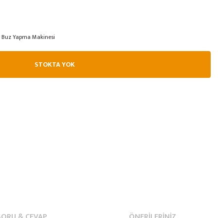
Buz Yapma Makinesi
STOKTA YOK
SORU & CEVAP
ÖNERILERINIZ