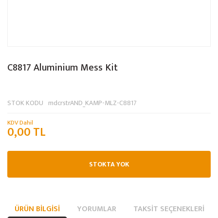
C8817 Aluminium Mess Kit
STOK KODU
mdcrstrAND_KAMP-MLZ-C8817
KDV Dahil
0,00 TL
STOKTA YOK
ÜRÜN BILGISI
YORUMLAR
TAKSIT SEÇENEKLERI