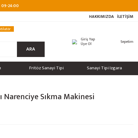
at 09-24:00
HAKKIMIZDA
İLETİŞİM
tilatör
Giriş Yap
Sepetim
Üye Ol
ARA
ı
Fritöz Sanayi Tipi
Sanayi Tipi Izgara
lı Narenciye Sıkma Makinesi