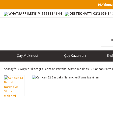
16.Yılımız
WHATSAPP İLETİŞİM
5558884844
DESTEK HATTI
0212 659 84
Çay Makinesi
Çay Kazanları
End
Anasayfa
Meyve Sıkacağı
CanCan Portakal Sıkma Makinası
Cancan Portaka