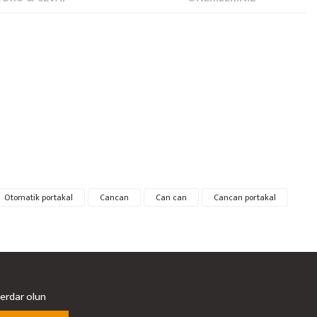
Otomatik portakal
Cancan
Can can
Cancan portakal
berdar olun