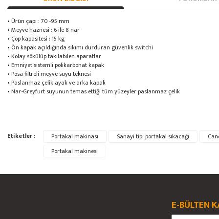
• Ürün çapı : 70 -95 mm
• Meyve haznesi : 6 ile 8 nar
• Çöp kapasitesi : 15 kg
• Ön kapak açıldığında sıkımı durduran güvenlik switchi
• Kolay sökülüp takılabilen aparatlar
• Emniyet sistemli polikarbonat kapak
• Posa filtreli meyve suyu teknesi
• Paslanmaz çelik ayak ve arka kapak
• Nar-Greyfurt suyunun temas ettiği tüm yüzeyler paslanmaz çelik
Bu ürünün fiyat bilgisi, resim, ürün açıklamalarında ve diğer konularda yete
Etiketler :
Portakal makinası
Sanayi tipi portakal sıkacağı
Can
Görüş ve önerileriniz için teşekkür ederiz.
Portakal makinesi
Ürün resmi kalitesiz, bozuk veya görüntülenemiyor.
Ürün açıklamasında eksik bilgiler bulunuyor.
Ürün bilgilerinde hatalar bulunuyor.
E-BÜLTEN K
Ürün fiyatı diğer sitelerden daha pahalı.