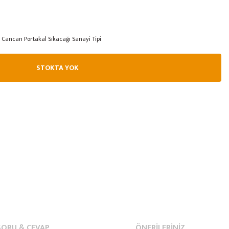
Cancan Portakal Sıkacağı Sanayi Tipi
STOKTA YOK
SORU & CEVAP
ÖNERILERINIZ