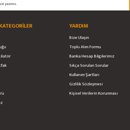
 KATEGORİLER
YARDIM
Bize Ulaşın
Gönder
uğu
Toplu Alım Formu
tilatör
Banka Hesap Bilgilerimiz
tfak
Sıkça Sorulan Sorular
Kullanım Şartları
Gizlilik Sözleşmesi
örü
Kişisel Verilerin Korunması
öz