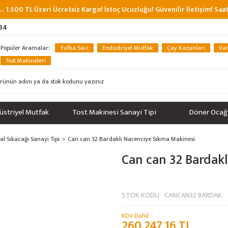
... 1.500 TL Üzeri Ücretsiz Kargo! İstoç Ucuzluğu! Güvenilir İletişim! Sa
 34
Popüler Aramalar:
Yufka Sacı
Endüstriyel Mutfak
Çay Kazanları
Van
Tost Makineleri
üstriyel Mutfak
Tost Makinesi Sanayi Tipi
Döner Ocağ
l Sıkacağı Sanayi Tipi
Can can 32 Bardaklı Narenciye Sıkma Makinesi
Can can 32 Bardak
STOK KODU
CANCAN32 BARDAK
KDV Dahil
260.247,16 TL