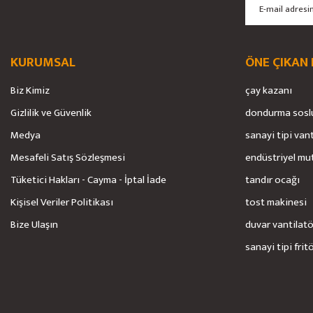
Bu ürüne benzer farklı alternatifler olmalı.
KURUMSAL
ÖNE ÇIKAN
Biz Kimiz
çay kazanı
Gizlilik ve Güvenlik
dondurma sosl
Medya
sanayi tipi van
Mesafeli Satış Sözleşmesi
endüstriyel mu
Tüketici Hakları - Cayma - İptal İade
tandır ocağı
Kişisel Veriler Politikası
tost makinesi
Bize Ulaşın
duvar vantilat
sanayi tipi frit