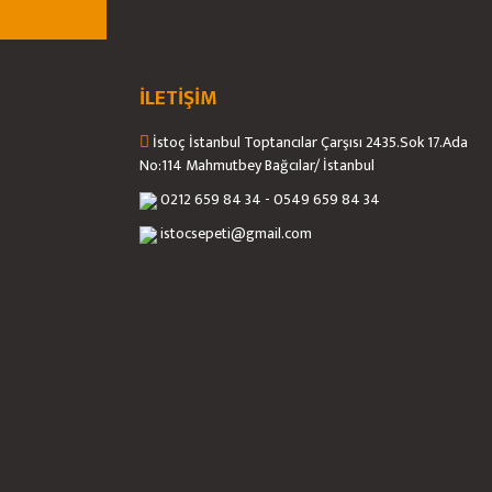
İLETİŞİM
İstoç İstanbul Toptancılar Çarşısı 2435.Sok 17.Ada
No:114 Mahmutbey Bağcılar/ İstanbul
0212 659 84 34 - 0549 659 84 34
istocsepeti@gmail.com