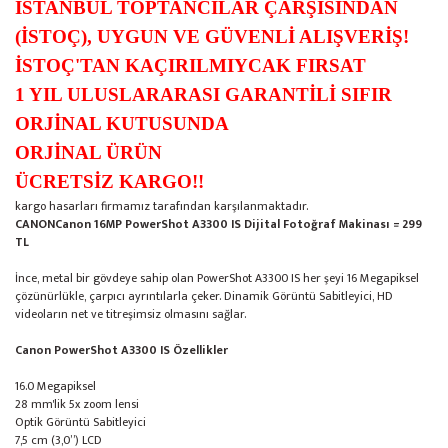
İSTANBUL TOPTANCILAR ÇARŞISINDAN
(İSTOÇ), UYGUN VE GÜVENLİ ALIŞVERİŞ!
İSTOÇ'TAN KAÇIRILMIYCAK FIRSAT
1 YIL ULUSLARARASI GARANTİLİ SIFIR
ORJİNAL KUTUSUNDA
ORJİNAL ÜRÜN
ÜCRETSİZ KARGO!!
kargo hasarları firmamız tarafından karşılanmaktadır.
CANONCanon 16MP PowerShot A3300 IS Dijital Fotoğraf Makinası = 299
TL
İnce, metal bir gövdeye sahip olan PowerShot A3300 IS her şeyi 16 Megapiksel
çözünürlükle, çarpıcı ayrıntılarla çeker. Dinamik Görüntü Sabitleyici, HD
videoların net ve titreşimsiz olmasını sağlar.
Canon PowerShot A3300 IS Özellikler
16.0 Megapiksel
28 mm'lik 5x zoom lensi
Optik Görüntü Sabitleyici
7,5 cm (3,0”) LCD