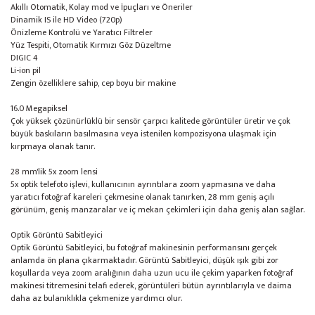
Akıllı Otomatik, Kolay mod ve İpuçları ve Öneriler
Dinamik IS ile HD Video (720p)
Önizleme Kontrolü ve Yaratıcı Filtreler
Yüz Tespiti, Otomatik Kırmızı Göz Düzeltme
DIGIC 4
Li-ion pil
Zengin özelliklere sahip, cep boyu bir makine
16.0 Megapiksel
Çok yüksek çözünürlüklü bir sensör çarpıcı kalitede görüntüler üretir ve çok
büyük baskıların basılmasına veya istenilen kompozisyona ulaşmak için
kırpmaya olanak tanır.
28 mm'lik 5x zoom lensi
5x optik telefoto işlevi, kullanıcının ayrıntılara zoom yapmasına ve daha
yaratıcı fotoğraf kareleri çekmesine olanak tanırken, 28 mm geniş açılı
görünüm, geniş manzaralar ve iç mekan çekimleri için daha geniş alan sağlar.
Optik Görüntü Sabitleyici
Optik Görüntü Sabitleyici, bu fotoğraf makinesinin performansını gerçek
anlamda ön plana çıkarmaktadır. Görüntü Sabitleyici, düşük ışık gibi zor
koşullarda veya zoom aralığının daha uzun ucu ile çekim yaparken fotoğraf
makinesi titremesini telafi ederek, görüntüleri bütün ayrıntılarıyla ve daima
daha az bulanıklıkla çekmenize yardımcı olur.