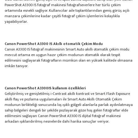
PowerShot A3300 IS fotoğraf makinesi fotoğrafseverlere her türlü çekim
ortamında esnekli sağlıyor. Kullanıcılar aile toplantılarından geniş görüş açılı
manzara çekimlerine kadar çeşitli fotoğraf çekim işlemlerini kolaylıkla
yapabiliyorlar.
Canon PowerShot A3300 IS Akıllı otomatik Çekim Modu
Canon A3300 IS fotoğraf makinesinin Smart Auto akıllı otomatik çekim modu
mevcut ortama en uygun hazır çekim modunun otomatik olarak tespit
edilmesini sağlayarak fotoğrafların mümkün olan en yüksek kalitede olmasına
imkân tanıyor.
Canon PowerShot A3300IS kullanım özellikleri
Geliştirilmiş ve genişletilmiş i-Contrast akıllı kontrast ve Smart Flash Exposure
akıllı flaş ve pozlama uygulamaları ile Smart Auto Akıllı Otomatik Çekim
modunun birlikteliği sonucunda loş ışıklı gölgeli alanlarla parlak aydınlatmaya
sahip bölgeleri dengeli bir şekilde pozlayarak göze hoş gelen fotoğraflar elde
edilmesini sağlayan Canon PowerShot A3300 IS dijital fotoğraf makinesi
arkadan ışıklandırılmış nesnelerde dahi harika sonuçlar veriyor.