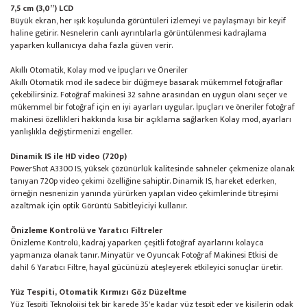
7,5 cm (3,0”) LCD
Büyük ekran, her ışık koşulunda görüntüleri izlemeyi ve paylaşmayı bir keyif
haline getirir. Nesnelerin canlı ayrıntılarla görüntülenmesi kadrajlama
yaparken kullanıcıya daha fazla güven verir.
Akıllı Otomatik, Kolay mod ve İpuçları ve Öneriler
Akıllı Otomatik mod ile sadece bir düğmeye basarak mükemmel fotoğraflar
çekebilirsiniz. Fotoğraf makinesi 32 sahne arasından en uygun olanı seçer ve
mükemmel bir fotoğraf için en iyi ayarları uygular. İpuçları ve öneriler fotoğraf
makinesi özellikleri hakkında kısa bir açıklama sağlarken Kolay mod, ayarları
yanlışlıkla değiştirmenizi engeller.
Dinamik IS ile HD video (720p)
PowerShot A3300 IS, yüksek çözünürlük kalitesinde sahneler çekmenize olanak
tanıyan 720p video çekimi özelliğine sahiptir. Dinamik IS, hareket ederken,
örneğin nesnenizin yanında yürürken yapılan video çekimlerinde titreşimi
azaltmak için optik Görüntü Sabitleyiciyi kullanır.
Önizleme Kontrolü ve Yaratıcı Filtreler
Önizleme Kontrolü, kadraj yaparken çeşitli fotoğraf ayarlarını kolayca
yapmanıza olanak tanır. Minyatür ve Oyuncak Fotoğraf Makinesi Etkisi de
dahil 6 Yaratıcı Filtre, hayal gücünüzü ateşleyerek etkileyici sonuçlar üretir.
Yüz Tespiti, Otomatik Kırmızı Göz Düzeltme
Yüz Tespiti Teknolojisi tek bir karede 35'e kadar yüz tespit eder ve kişilerin odak