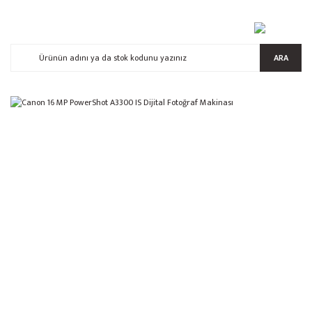
ARA
%