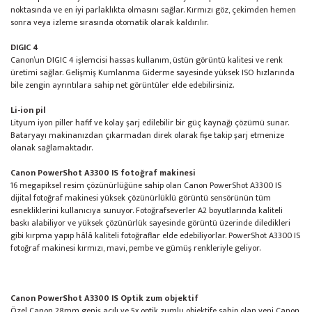
noktasında ve en iyi parlaklıkta olmasını sağlar. Kırmızı göz, çekimden hemen
sonra veya izleme sırasında otomatik olarak kaldırılır.
DIGIC 4
Canon’un DIGIC 4 işlemcisi hassas kullanım, üstün görüntü kalitesi ve renk
üretimi sağlar. Gelişmiş Kumlanma Giderme sayesinde yüksek ISO hızlarında
bile zengin ayrıntılara sahip net görüntüler elde edebilirsiniz.
Li-ion pil
Lityum iyon piller hafif ve kolay şarj edilebilir bir güç kaynağı çözümü sunar.
Bataryayı makinanızdan çıkarmadan direk olarak fişe takip şarj etmenize
olanak sağlamaktadır.
Canon PowerShot A3300 IS fotoğraf makinesi
16 megapiksel resim çözünürlüğüne sahip olan Canon PowerShot A3300 IS
dijital fotoğraf makinesi yüksek çözünürlüklü görüntü sensörünün tüm
esnekliklerini kullanıcıya sunuyor. Fotoğrafseverler A2 boyutlarında kaliteli
baskı alabiliyor ve yüksek çözünürlük sayesinde görüntü üzerinde diledikleri
gibi kırpma yapıp hâlâ kaliteli fotoğraflar elde edebiliyorlar. PowerShot A3300 IS
fotoğraf makinesi kırmızı, mavi, pembe ve gümüş renkleriyle geliyor.
Canon PowerShot A3300 IS Optik zum objektif
Özel Canon 28mm geniş açılı ve 5x optik zumlu objektife sahip olan yeni Canon