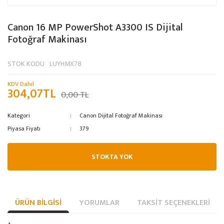
Canon 16 MP PowerShot A3300 IS Dijital
Fotoğraf Makinası
STOK KODU
LUYHMX78
KDV Dahil
304,07TL
0,00 TL
Kategori
Canon Dijital Fotoğraf Makinası
Piyasa Fiyatı
379
STOKTA YOK
ÜRÜN BILGISI
YORUMLAR
TAKSIT SEÇENEKLERI