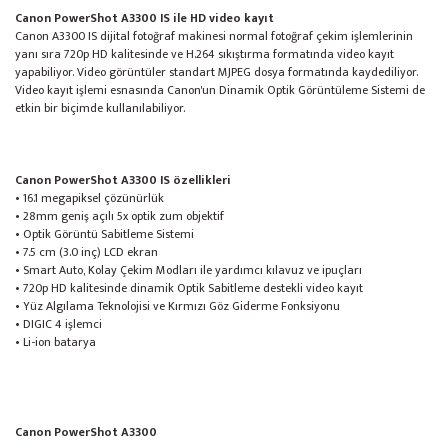
Canon PowerShot A3300 IS ile HD video kayıt
Canon A3300 IS dijital fotoğraf makinesi normal fotoğraf çekim işlemlerinin
yanı sıra 720p HD kalitesinde ve H.264 sıkıştırma formatında video kayıt
yapabiliyor. Video görüntüler standart MJPEG dosya formatında kaydediliyor.
Video kayıt işlemi esnasında Canon'un Dinamik Optik Görüntüleme Sistemi de
etkin bir biçimde kullanılabiliyor.
Canon PowerShot A3300 IS özellikleri
• 16.1 megapiksel çözünürlük
• 28mm geniş açılı 5x optik zum objektif
• Optik Görüntü Sabitleme Sistemi
• 7.5 cm (3.0 inç) LCD ekran
• Smart Auto, Kolay Çekim Modları ile yardımcı kılavuz ve ipuçları
• 720p HD kalitesinde dinamik Optik Sabitleme destekli video kayıt
• Yüz Algılama Teknolojisi ve Kırmızı Göz Giderme Fonksiyonu
• DIGIC 4 işlemci
• Li-ion batarya
Canon PowerShot A3300