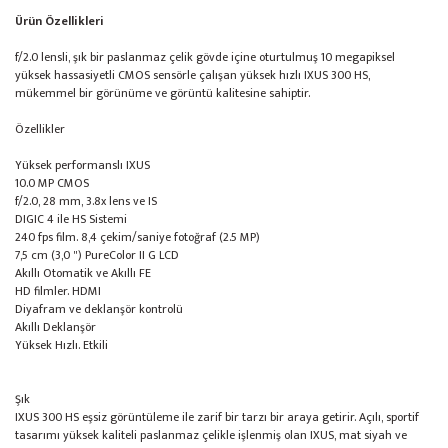
Ürün Özellikleri
f/2.0 lensli, şık bir paslanmaz çelik gövde içine oturtulmuş 10 megapiksel
yüksek hassasiyetli CMOS sensörle çalışan yüksek hızlı IXUS 300 HS,
mükemmel bir görünüme ve görüntü kalitesine sahiptir.
Özellikler
Yüksek performanslı IXUS
10.0 MP CMOS
f/2.0, 28 mm, 3.8x lens ve IS
DIGIC 4 ile HS Sistemi
240 fps film. 8,4 çekim/saniye fotoğraf (2.5 MP)
7,5 cm (3,0 ") PureColor II G LCD
Akıllı Otomatik ve Akıllı FE
HD filmler. HDMI
Diyafram ve deklanşör kontrolü
Akıllı Deklanşör
Yüksek Hızlı. Etkili
Şık
IXUS 300 HS eşsiz görüntüleme ile zarif bir tarzı bir araya getirir. Açılı, sportif
tasarımı yüksek kaliteli paslanmaz çelikle işlenmiş olan IXUS, mat siyah ve