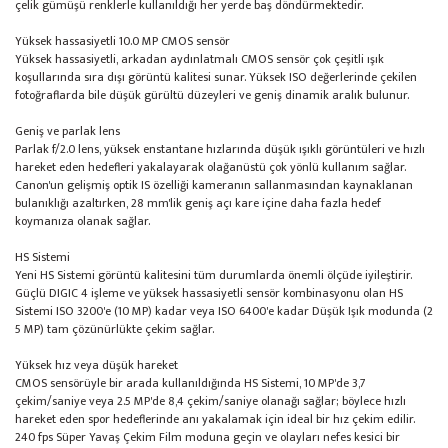
çelik gümüşü renklerle kullanıldığı her yerde baş döndürmektedir.
Yüksek hassasiyetli 10.0 MP CMOS sensör
Yüksek hassasiyetli, arkadan aydınlatmalı CMOS sensör çok çeşitli ışık
koşullarında sıra dışı görüntü kalitesi sunar. Yüksek ISO değerlerinde çekilen
fotoğraflarda bile düşük gürültü düzeyleri ve geniş dinamik aralık bulunur.
Geniş ve parlak lens
Parlak f/2.0 lens, yüksek enstantane hızlarında düşük ışıklı görüntüleri ve hızlı
hareket eden hedefleri yakalayarak olağanüstü çok yönlü kullanım sağlar.
Canon'un gelişmiş optik IS özelliği kameranın sallanmasından kaynaklanan
bulanıklığı azaltırken, 28 mm'lik geniş açı kare içine daha fazla hedef
koymanıza olanak sağlar.
HS Sistemi
Yeni HS Sistemi görüntü kalitesini tüm durumlarda önemli ölçüde iyileştirir.
Güçlü DIGIC 4 işleme ve yüksek hassasiyetli sensör kombinasyonu olan HS
Sistemi ISO 3200'e (10 MP) kadar veya ISO 6400'e kadar Düşük Işık modunda (2
5 MP) tam çözünürlükte çekim sağlar.
Yüksek hız veya düşük hareket
CMOS sensörüyle bir arada kullanıldığında HS Sistemi, 10 MP'de 3,7
çekim/saniye veya 2.5 MP'de 8,4 çekim/saniye olanağı sağlar; böylece hızlı
hareket eden spor hedeflerinde anı yakalamak için ideal bir hız çekim edilir.
240 fps Süper Yavaş Çekim Film moduna geçin ve olayları nefes kesici bir