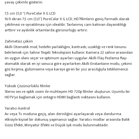
yavaş çekimle gösterin.
7,5 cm (3,0 ") PureColor II G LCD
16:9 ekran 7,5 cm (3,0”) PureColor II G LCD, HD?filmlerin geniş formatlı olarak
çekilmesi ve oynatılması için idealdir. Tavlanmış cam katman dayanıklılığı
arttırır ve aydınlık ortamlarda görünürlüğü artırır.
Zahmetsiz çekim
Akıllı Otomatik mod, hedefin parlaklığını, kontrastı, uzaklığı ve renk tonunu
belirlemek için Sahne Tespiti Teknolojisini kullanır. Kamera 22 sahne arasından
en uygun olanı seçer ve optimum ayarları uygular. Akıllı Flaş Pozlama flaşı
otomatik olarak en iyi sonuca göre ayarlarken Akıllı Enstantane modu, çekimi
göz kırpma, gülümseme veya kareye giren bir yüz aracılığıyla tetiklemenizi
sağlar.
Yüksek Çözünürlüklü filmler
Stereo ses ve optik zoom ile muhteşem HD 720p filmler oluşturun. Uyumlu bir
HDTV'ye bağlamak için entegre HDMI bağlantı noktasını kullanın.
Yaratıcı kontrol
Av veya Tv moduna geçiş, alan derinliğini ayarlayarak veya dondurma
etkisiyle kişisel bir dokunuş yapmanızı sağlar. Yaratıcı modlar arasında Balık
Gözü Efekti, Minyatür Efekti ve Düşük Işık modu bulunmaktadır.