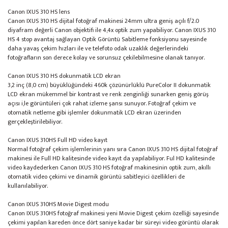
Canon IXUS 310 HS lens
Canon IXUS 310 HS dijital fotoğraf makinesi 24mm ultra geniş açılı f/2.0
diyafram değerli Canon objektifi ile 4,4x optik zum yapabiliyor. Canon IXUS 310
HS 4 stop avantaj sağlayan Optik Görüntü Sabitleme fonksiyonu sayesinde
daha yavaş çekim hızları ile ve telefoto odak uzaklık değerlerindeki
fotoğrafların son derece kolay ve sorunsuz çekilebilmesine olanak tanıyor.
Canon IXUS 310 HS dokunmatik LCD ekran
3,2 inç (8,0 cm) büyüklüğündeki 460k çözünürlüklü PureColor II dokunmatik
LCD ekran mükemmel bir kontrast ve renk zenginliği sunarken geniş görüş
açısı i,le görüntüleri çok rahat izleme şansı sunuyor. Fotoğraf çekim ve
otomatik netleme gibi işlemler dokunmatik LCD ekran üzerinden
gerçekleştirilebiliyor.
Canon IXUS 310HS Full HD video kayıt
Normal fotoğraf çekim işlemlerinin yanı sıra Canon IXUS 310 HS dijital fotoğraf
makinesi ile Full HD kalitesinde video kayıt da yapılabiliyor. Ful HD kalitesinde
video kaydederken Canon IXUS 310 HS fotoğraf makinesinin optik zum, akıllı
otomatik video çekimi ve dinamik görüntü sabitleyici özellikleri de
kullanılabiliyor.
Canon IXUS 310HS Movie Digest modu
Canon IXUS 310HS fotoğraf makinesi yeni Movie Digest çekim özelliği sayesinde
çekimi yapılan kareden önce dört saniye kadar bir süreyi video görüntü olarak