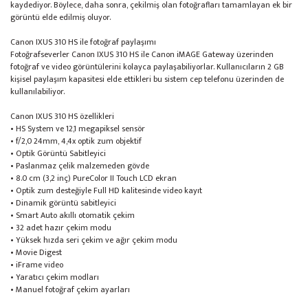
kaydediyor. Böylece, daha sonra, çekilmiş olan fotoğrafları tamamlayan ek bir
görüntü elde edilmiş oluyor.
Canon IXUS 310 HS ile fotoğraf paylaşımı
Fotoğrafseverler Canon IXUS 310 HS ile Canon iMAGE Gateway üzerinden
fotoğraf ve video görüntülerini kolayca paylaşabiliyorlar. Kullanıcıların 2 GB
kişisel paylaşım kapasitesi elde ettikleri bu sistem cep telefonu üzerinden de
kullanılabiliyor.
Canon IXUS 310 HS özellikleri
• HS System ve 12,1 megapiksel sensör
• f/2,0 24mm, 4,4x optik zum objektif
• Optik Görüntü Sabitleyici
• Paslanmaz çelik malzemeden gövde
• 8.0 cm (3,2 inç) PureColor II Touch LCD ekran
• Optik zum desteğiyle Full HD kalitesinde video kayıt
• Dinamik görüntü sabitleyici
• Smart Auto akıllı otomatik çekim
• 32 adet hazır çekim modu
• Yüksek hızda seri çekim ve ağır çekim modu
• Movie Digest
• iFrame video
• Yaratıcı çekim modları
• Manuel fotoğraf çekim ayarları