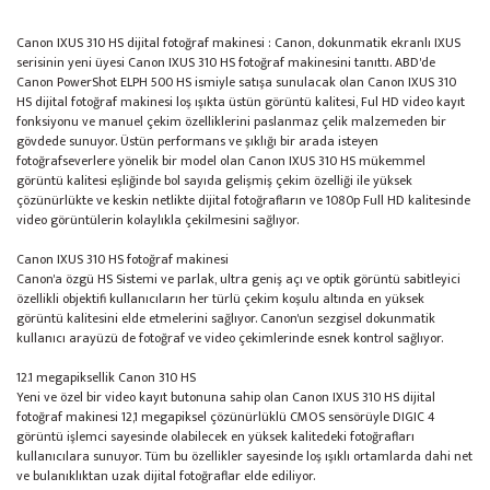
Canon IXUS 310 HS dijital fotoğraf makinesi : Canon, dokunmatik ekranlı IXUS
serisinin yeni üyesi Canon IXUS 310 HS fotoğraf makinesini tanıttı. ABD'de
Canon PowerShot ELPH 500 HS ismiyle satışa sunulacak olan Canon IXUS 310
HS dijital fotoğraf makinesi loş ışıkta üstün görüntü kalitesi, Ful HD video kayıt
fonksiyonu ve manuel çekim özelliklerini paslanmaz çelik malzemeden bir
gövdede sunuyor. Üstün performans ve şıklığı bir arada isteyen
fotoğrafseverlere yönelik bir model olan Canon IXUS 310 HS mükemmel
görüntü kalitesi eşliğinde bol sayıda gelişmiş çekim özelliği ile yüksek
çözünürlükte ve keskin netlikte dijital fotoğrafların ve 1080p Full HD kalitesinde
video görüntülerin kolaylıkla çekilmesini sağlıyor.
Canon IXUS 310 HS fotoğraf makinesi
Canon'a özgü HS Sistemi ve parlak, ultra geniş açı ve optik görüntü sabitleyici
özellikli objektifi kullanıcıların her türlü çekim koşulu altında en yüksek
görüntü kalitesini elde etmelerini sağlıyor. Canon'un sezgisel dokunmatik
kullanıcı arayüzü de fotoğraf ve video çekimlerinde esnek kontrol sağlıyor.
12.1 megapiksellik Canon 310 HS
Yeni ve özel bir video kayıt butonuna sahip olan Canon IXUS 310 HS dijital
fotoğraf makinesi 12,1 megapiksel çözünürlüklü CMOS sensörüyle DIGIC 4
görüntü işlemci sayesinde olabilecek en yüksek kalitedeki fotoğrafları
kullanıcılara sunuyor. Tüm bu özellikler sayesinde loş ışıklı ortamlarda dahi net
ve bulanıklıktan uzak dijital fotoğraflar elde ediliyor.