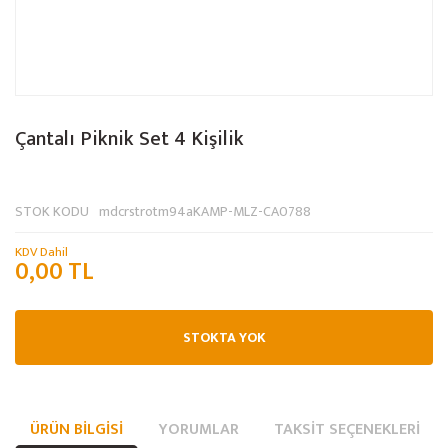
Çantalı Piknik Set 4 Kişilik
STOK KODU
mdcrstrotm94aKAMP-MLZ-CA0788
KDV Dahil
0,00 TL
STOKTA YOK
ÜRÜN BILGISI
YORUMLAR
TAKSIT SEÇENEKLERI