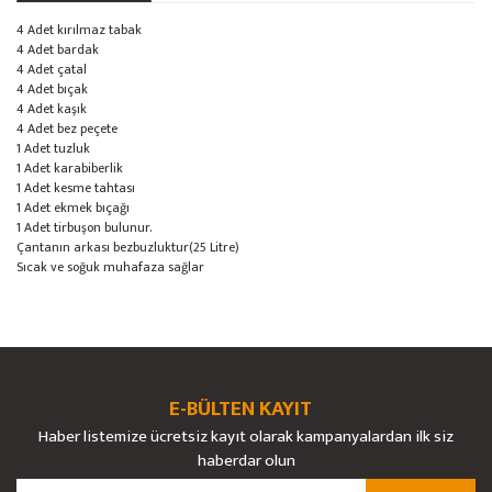
4 Adet kırılmaz tabak
4 Adet bardak
4 Adet çatal
4 Adet bıçak
4 Adet kaşık
4 Adet bez peçete
1 Adet tuzluk
1 Adet karabiberlik
1 Adet kesme tahtası
1 Adet ekmek bıçağı
1 Adet tirbuşon bulunur.
Çantanın arkası bezbuzluktur(25 Litre)
Sıcak ve soğuk muhafaza sağlar
Bu ürünün fiyat bilgisi, resim, ürün açıklamalarında ve diğer konularda
yetersiz gördüğünüz noktaları öneri formunu kullanarak tarafımıza
Bu ürüne ilk yorumu siz yapın!
Ürün hakkında henüz soru sorulmamış.
iletebilirsiniz.
Görüş ve önerileriniz için teşekkür ederiz.
E-BÜLTEN KAYIT
Yorum Yaz
Soru Sor
Haber listemize ücretsiz kayıt olarak kampanyalardan ilk siz
Ürün resmi kalitesiz, bozuk veya görüntülenemiyor.
haberdar olun
Ürün açıklamasında eksik bilgiler bulunuyor.