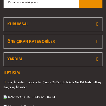
Ürün bilgilerinde hatalar bulunuyor.
Ürün fiyatı diğer sitelerden daha pahalı.
Bu ürüne benzer farklı alternatifler olmalı.
KURUMSAL
ÖNE ÇIKAN KATEGORİLER
Gönder
YARDIM
İLETİŞİM
İstoç İstanbul Toptancılar Çarşısı 2435.Sok 17.Ada No:114 Mahmutbey
Bağcılar/ İstanbul
0212 659 84 34 - 0549 659 84 34