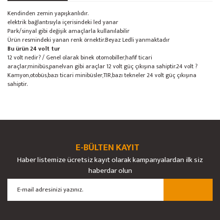
Kendinden zemin yapışkanlıdır.
elektrik bağlantısıyla içerisindeki led yanar
Park/sinyal gibi değişik amaçlarla kullanılabilir
Ürün resmindeki yanan renk örnektir.Beyaz Ledli yanmaktadır
Bu ürün 24 volt tur
12 volt nedir? / Genel olarak binek otomobiller,hafif ticari
araçlar,minibüs,panelvan gibi araçlar 12 volt güç çıkışına sahiptir.24 volt ?
Kamyon,otobüs,bazı ticari minibüsler,TIR,bazı tekneler 24 volt güç çıkışına
sahiptir.
Bu ürünün fiyat bilgisi, resim, ürün açıklamalarında ve diğer konularda
yetersiz gördüğünüz noktaları öneri formunu kullanarak tarafımıza
Bu ürüne ilk yorumu siz yapın!
Ürün hakkında henüz soru sorulmamış.
iletebilirsiniz.
Görüş ve önerileriniz için teşekkür ederiz.
E-BÜLTEN KAYIT
Yorum Yaz
Soru Sor
Haber listemize ücretsiz kayıt olarak kampanyalardan ilk siz
Ürün resmi kalitesiz, bozuk veya görüntülenemiyor.
haberdar olun
Ürün açıklamasında eksik bilgiler bulunuyor.
Ürün bilgilerinde hatalar bulunuyor.
Ürün fiyatı diğer sitelerden daha pahalı.
Bu ürüne benzer farklı alternatifler olmalı.