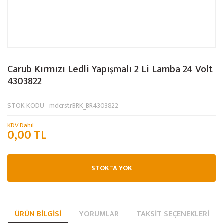
Carub Kırmızı Ledli Yapışmalı 2 Li Lamba 24 Volt
4303822
STOK KODU
mdcrstrBRK_BR4303822
KDV Dahil
0,00 TL
STOKTA YOK
ÜRÜN BILGISI
YORUMLAR
TAKSIT SEÇENEKLERI